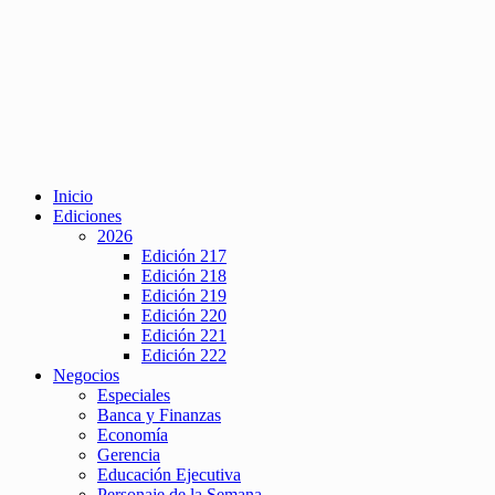
Inicio
Ediciones
2026
Edición 217
Edición 218
Edición 219
Edición 220
Edición 221
Edición 222
Negocios
Especiales
Banca y Finanzas
Economía
Gerencia
Educación Ejecutiva
Personaje de la Semana