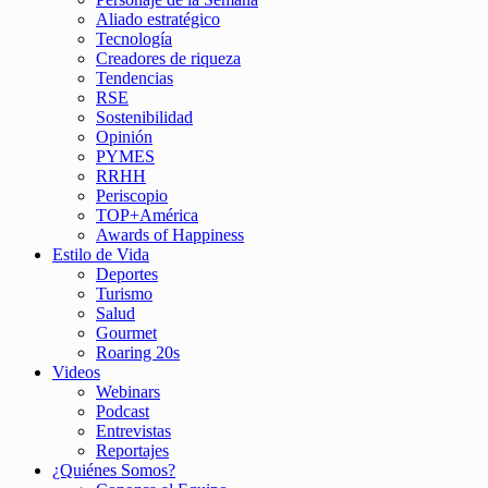
Aliado estratégico
Tecnología
Creadores de riqueza
Tendencias
RSE
Sostenibilidad
Opinión
PYMES
RRHH
Periscopio
TOP+América
Awards of Happiness
Estilo de Vida
Deportes
Turismo
Salud
Gourmet
Roaring 20s
Videos
Webinars
Podcast
Entrevistas
Reportajes
¿Quiénes Somos?