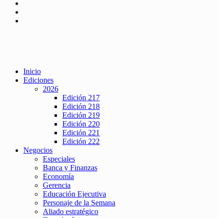
Inicio
Ediciones
2026
Edición 217
Edición 218
Edición 219
Edición 220
Edición 221
Edición 222
Negocios
Especiales
Banca y Finanzas
Economía
Gerencia
Educación Ejecutiva
Personaje de la Semana
Aliado estratégico