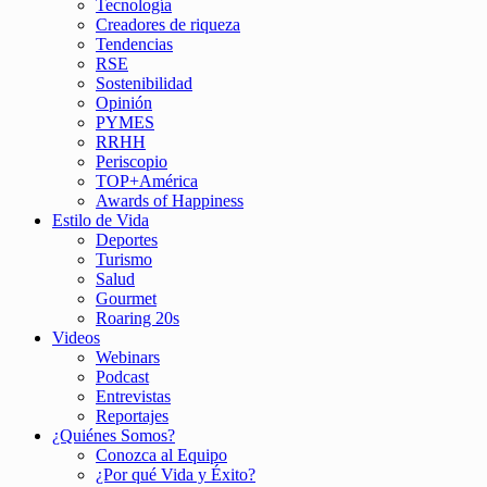
Tecnología
Creadores de riqueza
Tendencias
RSE
Sostenibilidad
Opinión
PYMES
RRHH
Periscopio
TOP+América
Awards of Happiness
Estilo de Vida
Deportes
Turismo
Salud
Gourmet
Roaring 20s
Videos
Webinars
Podcast
Entrevistas
Reportajes
¿Quiénes Somos?
Conozca al Equipo
¿Por qué Vida y Éxito?