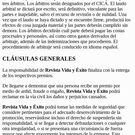
tres árbitros. Los árbitros serán designados por el CICA. El laudo
arbitral se dictará por escrito, será definitivo, vinculante para las
partes e inapelable, salvo el recurso de revisión o de nulidad. Una
vez que el laudo se haya dictado y se encuentre firme, producirá los
efectos de cosa juzgada material y las partes deberán cumplirlo sin
demora. Los árbitros decidirán cuál parte deberá pagar las costas
procesales y personales, así como otros gastos derivados del
arbitraje, además de las indemnizaciones que procedieren. El
procedimiento de arbitraje será conducido en idioma español.
CLÁUSULAS GENERALES
La responsabilidad de
Revista Vida y Éxito
finaliza con la entrega
de los respectivos premios.
De llegarse a demostrar que una persona recibe un premio por
medio de ardid, fraude o engaño,
Revista Vida y Éxito
podrá
reclamar en la vía civil los daños y perjuicios causados.
Revista Vida y Éxito
podrá tomar las medidas de seguridad que
considere pertinentes para el adecuado desenvolvimiento de la
promoción, reservándose incluso el derecho de suspenderla sin
responsabilidad, si se llegar a detectar defraudaciones o cualquier
otra irregularidad, o si se presentara una circunstancia de fuerza
mayor que afecte gravemente los intereses de la empresa. Esta