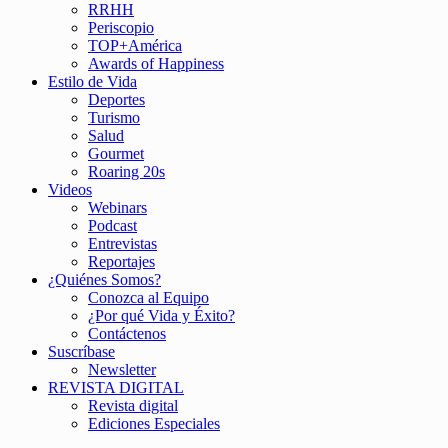
RRHH
Periscopio
TOP+América
Awards of Happiness
Estilo de Vida
Deportes
Turismo
Salud
Gourmet
Roaring 20s
Videos
Webinars
Podcast
Entrevistas
Reportajes
¿Quiénes Somos?
Conozca al Equipo
¿Por qué Vida y Éxito?
Contáctenos
Suscríbase
Newsletter
REVISTA DIGITAL
Revista digital
Ediciones Especiales