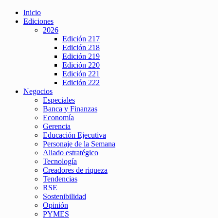
Inicio
Ediciones
2026
Edición 217
Edición 218
Edición 219
Edición 220
Edición 221
Edición 222
Negocios
Especiales
Banca y Finanzas
Economía
Gerencia
Educación Ejecutiva
Personaje de la Semana
Aliado estratégico
Tecnología
Creadores de riqueza
Tendencias
RSE
Sostenibilidad
Opinión
PYMES