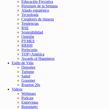
Educación Ejecutiva
Personaje de la Semana
Aliado estratégico
Tecnología
Creadores de riqueza
Tendencias
RSE
Sostenibilidad
Opinión
PYMES
RRHH
Periscopio
TOP+América
Awards of Happiness
Estilo de Vida
Deportes
Turismo
Salud
Gourmet
Roaring 20s
Videos
Webinars
Podcast
Entrevistas
Reportajes