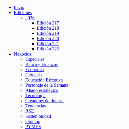
Inicio
Ediciones
2026
Edición 217
Edición 218
Edición 219
Edición 220
Edición 221
Edición 222
Negocios
Especiales
Banca y Finanzas
Economía
Gerencia
Educación Ejecutiva
Personaje de la Semana
Aliado estratégico
Tecnología
Creadores de riqueza
Tendencias
RSE
Sostenibilidad
Opinión
PYMES