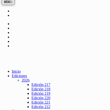
MENÚ |
Inicio
Ediciones
2026
Edición 217
Edición 218
Edición 219
Edición 220
Edición 221
Edición 222