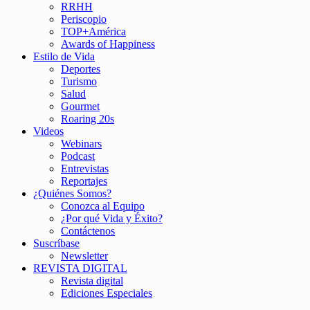
RRHH
Periscopio
TOP+América
Awards of Happiness
Estilo de Vida
Deportes
Turismo
Salud
Gourmet
Roaring 20s
Videos
Webinars
Podcast
Entrevistas
Reportajes
¿Quiénes Somos?
Conozca al Equipo
¿Por qué Vida y Éxito?
Contáctenos
Suscríbase
Newsletter
REVISTA DIGITAL
Revista digital
Ediciones Especiales