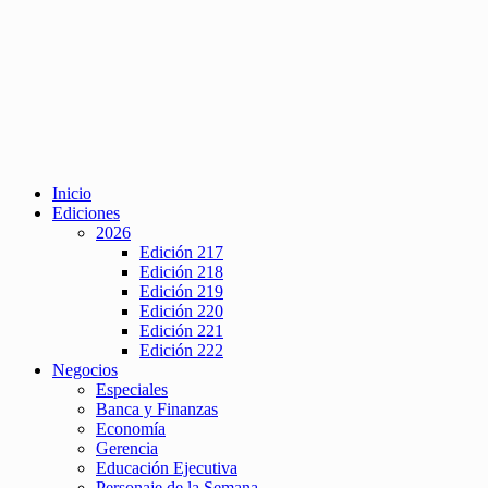
Inicio
Ediciones
2026
Edición 217
Edición 218
Edición 219
Edición 220
Edición 221
Edición 222
Negocios
Especiales
Banca y Finanzas
Economía
Gerencia
Educación Ejecutiva
Personaje de la Semana