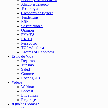
Aliado estratégico
Tecnología
Creadores de riqueza
Tendencias
RSE
Sostenibilidad
Opinión
PYMES
RRHH
Periscopio
TOP+América
Awards of Happiness
Estilo de Vida
Deportes
Turismo
Salud
Gourmet
Roaring 20s
Videos
Webinars
Podcast
Entrevistas
Reportajes
¿Quiénes Somos?