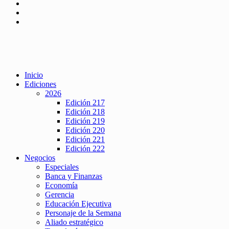
Inicio
Ediciones
2026
Edición 217
Edición 218
Edición 219
Edición 220
Edición 221
Edición 222
Negocios
Especiales
Banca y Finanzas
Economía
Gerencia
Educación Ejecutiva
Personaje de la Semana
Aliado estratégico