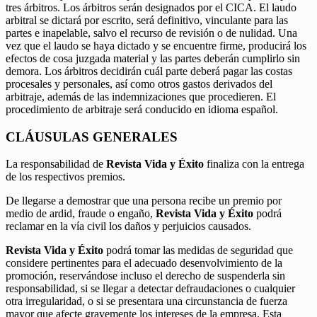
tres árbitros. Los árbitros serán designados por el CICA. El laudo
arbitral se dictará por escrito, será definitivo, vinculante para las
partes e inapelable, salvo el recurso de revisión o de nulidad. Una
vez que el laudo se haya dictado y se encuentre firme, producirá los
efectos de cosa juzgada material y las partes deberán cumplirlo sin
demora. Los árbitros decidirán cuál parte deberá pagar las costas
procesales y personales, así como otros gastos derivados del
arbitraje, además de las indemnizaciones que procedieren. El
procedimiento de arbitraje será conducido en idioma español.
CLÁUSULAS GENERALES
La responsabilidad de
Revista Vida y Éxito
finaliza con la entrega
de los respectivos premios.
De llegarse a demostrar que una persona recibe un premio por
medio de ardid, fraude o engaño,
Revista Vida y Éxito
podrá
reclamar en la vía civil los daños y perjuicios causados.
Revista Vida y Éxito
podrá tomar las medidas de seguridad que
considere pertinentes para el adecuado desenvolvimiento de la
promoción, reservándose incluso el derecho de suspenderla sin
responsabilidad, si se llegar a detectar defraudaciones o cualquier
otra irregularidad, o si se presentara una circunstancia de fuerza
mayor que afecte gravemente los intereses de la empresa. Esta