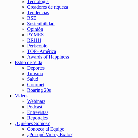
Tecnología
Creadores de riqueza
Tendencias
RSE
Sostenibilidad
Opinión
PYMES
RRHH
Periscopio
TOP+América
Awards of Happiness
Estilo de Vida
Deportes
Turismo
Salud
Gourmet
Roaring 20s
Videos
Webinars
Podcast
Entrevistas
Reportajes
¿Quiénes Somos?
Conozca al Equipo
¿Por qué Vida y Éxito?