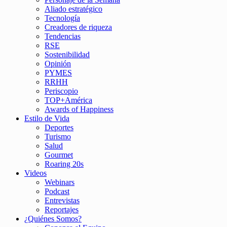
Aliado estratégico
Tecnología
Creadores de riqueza
Tendencias
RSE
Sostenibilidad
Opinión
PYMES
RRHH
Periscopio
TOP+América
Awards of Happiness
Estilo de Vida
Deportes
Turismo
Salud
Gourmet
Roaring 20s
Videos
Webinars
Podcast
Entrevistas
Reportajes
¿Quiénes Somos?