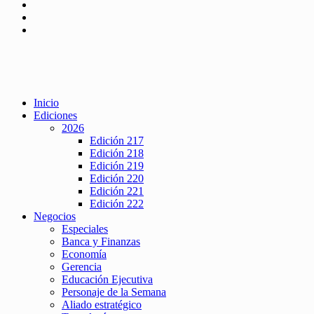
Inicio
Ediciones
2026
Edición 217
Edición 218
Edición 219
Edición 220
Edición 221
Edición 222
Negocios
Especiales
Banca y Finanzas
Economía
Gerencia
Educación Ejecutiva
Personaje de la Semana
Aliado estratégico