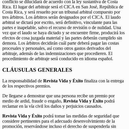
conflicto se dilucidará de acuerdo con la ley sustantiva de Costa
Rica. El lugar del arbitraje será el CICA en San José, República de
Costa Rica, y será resuelto por un tribunal arbitral compuesto por
tres árbitros. Los árbitros serán designados por el CICA. El laudo
arbitral se dictará por escrito, será definitivo, vinculante para las
partes e inapelable, salvo el recurso de revisión o de nulidad. Una
vez que el laudo se haya dictado y se encuentre firme, producirá los
efectos de cosa juzgada material y las partes deberán cumplirlo sin
demora. Los árbitros decidirán cuál parte deberá pagar las costas
procesales y personales, así como otros gastos derivados del
arbitraje, además de las indemnizaciones que procedieren. El
procedimiento de arbitraje será conducido en idioma español.
CLÁUSULAS GENERALES
La responsabilidad de
Revista Vida y Éxito
finaliza con la entrega
de los respectivos premios.
De llegarse a demostrar que una persona recibe un premio por
medio de ardid, fraude o engaño,
Revista Vida y Éxito
podrá
reclamar en la vía civil los daños y perjuicios causados.
Revista Vida y Éxito
podrá tomar las medidas de seguridad que
considere pertinentes para el adecuado desenvolvimiento de la
promoción, reservándose incluso el derecho de suspenderla sin