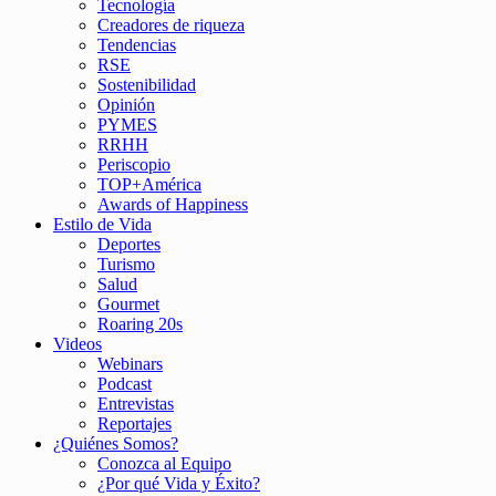
Tecnología
Creadores de riqueza
Tendencias
RSE
Sostenibilidad
Opinión
PYMES
RRHH
Periscopio
TOP+América
Awards of Happiness
Estilo de Vida
Deportes
Turismo
Salud
Gourmet
Roaring 20s
Videos
Webinars
Podcast
Entrevistas
Reportajes
¿Quiénes Somos?
Conozca al Equipo
¿Por qué Vida y Éxito?