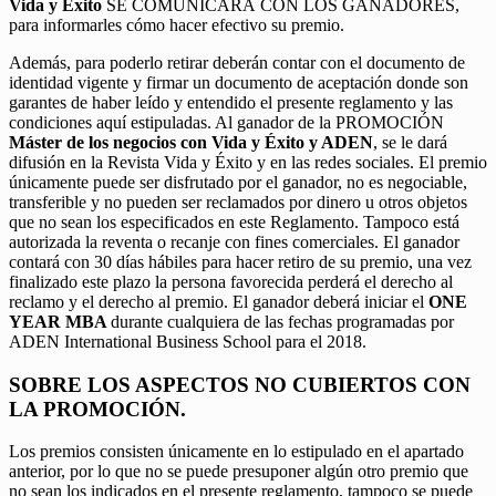
Vida y Éxito
SE COMUNICARÁ CON LOS GANADORES,
para informarles cómo hacer efectivo su premio.
Además, para poderlo retirar deberán contar con el documento de
identidad vigente y firmar un documento de aceptación donde son
garantes de haber leído y entendido el presente reglamento y las
condiciones aquí estipuladas. Al ganador de la PROMOCIÓN
Máster de los negocios con Vida y Éxito y ADEN
, se le dará
difusión en la Revista Vida y Éxito y en las redes sociales. El premio
únicamente puede ser disfrutado por el ganador, no es negociable,
transferible y no pueden ser reclamados por dinero u otros objetos
que no sean los especificados en este Reglamento. Tampoco está
autorizada la reventa o recanje con fines comerciales. El ganador
contará con 30 días hábiles para hacer retiro de su premio, una vez
finalizado este plazo la persona favorecida perderá el derecho al
reclamo y el derecho al premio. El ganador deberá iniciar el
ONE
YEAR MBA
durante cualquiera de las fechas programadas por
ADEN International Business School para el 2018.
SOBRE LOS ASPECTOS NO CUBIERTOS CON
LA PROMOCIÓN.
Los premios consisten únicamente en lo estipulado en el apartado
anterior, por lo que no se puede presuponer algún otro premio que
no sean los indicados en el presente reglamento, tampoco se puede