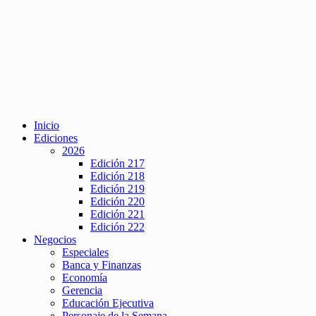
Inicio
Ediciones
2026
Edición 217
Edición 218
Edición 219
Edición 220
Edición 221
Edición 222
Negocios
Especiales
Banca y Finanzas
Economía
Gerencia
Educación Ejecutiva
Personaje de la Semana