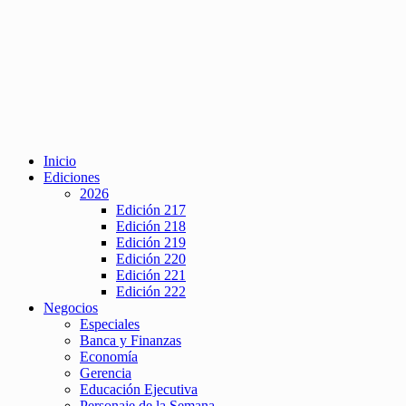
Inicio
Ediciones
2026
Edición 217
Edición 218
Edición 219
Edición 220
Edición 221
Edición 222
Negocios
Especiales
Banca y Finanzas
Economía
Gerencia
Educación Ejecutiva
Personaje de la Semana