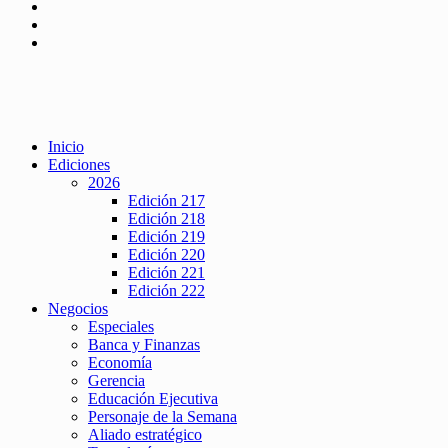
Inicio
Ediciones
2026
Edición 217
Edición 218
Edición 219
Edición 220
Edición 221
Edición 222
Negocios
Especiales
Banca y Finanzas
Economía
Gerencia
Educación Ejecutiva
Personaje de la Semana
Aliado estratégico