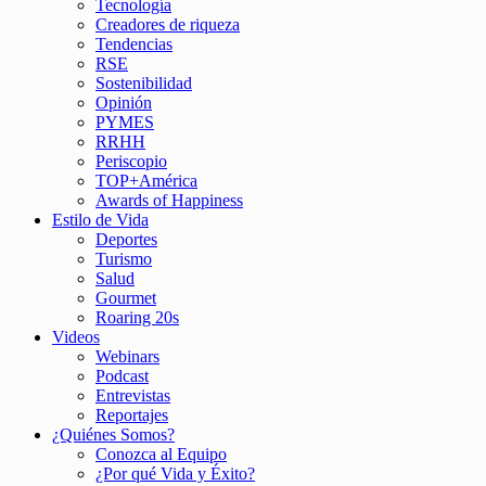
Tecnología
Creadores de riqueza
Tendencias
RSE
Sostenibilidad
Opinión
PYMES
RRHH
Periscopio
TOP+América
Awards of Happiness
Estilo de Vida
Deportes
Turismo
Salud
Gourmet
Roaring 20s
Videos
Webinars
Podcast
Entrevistas
Reportajes
¿Quiénes Somos?
Conozca al Equipo
¿Por qué Vida y Éxito?