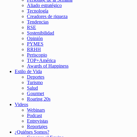
Aliado estratégico
Tecnología
Creadores de riqueza
Tendencias
RSE
Sostenibilidad
Opinión
PYMES
RRHH
Periscopio
TOP+América
Awards of Happiness
Estilo de Vida
Deportes
Turismo
Salud
Gourmet
Roaring 20s
Videos
Webinars
Podcast
Entrevistas
Reportajes
¿Quiénes Somos?