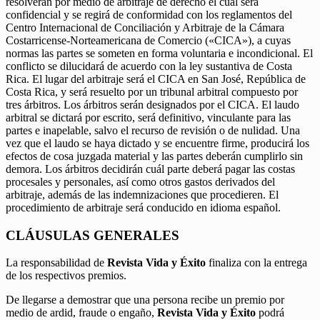
resolverán por medio de arbitraje de derecho el cual será
confidencial y se regirá de conformidad con los reglamentos del
Centro Internacional de Conciliación y Arbitraje de la Cámara
Costarricense-Norteamericana de Comercio («CICA»), a cuyas
normas las partes se someten en forma voluntaria e incondicional. El
conflicto se dilucidará de acuerdo con la ley sustantiva de Costa
Rica. El lugar del arbitraje será el CICA en San José, República de
Costa Rica, y será resuelto por un tribunal arbitral compuesto por
tres árbitros. Los árbitros serán designados por el CICA. El laudo
arbitral se dictará por escrito, será definitivo, vinculante para las
partes e inapelable, salvo el recurso de revisión o de nulidad. Una
vez que el laudo se haya dictado y se encuentre firme, producirá los
efectos de cosa juzgada material y las partes deberán cumplirlo sin
demora. Los árbitros decidirán cuál parte deberá pagar las costas
procesales y personales, así como otros gastos derivados del
arbitraje, además de las indemnizaciones que procedieren. El
procedimiento de arbitraje será conducido en idioma español.
CLÁUSULAS GENERALES
La responsabilidad de
Revista Vida y Éxito
finaliza con la entrega
de los respectivos premios.
De llegarse a demostrar que una persona recibe un premio por
medio de ardid, fraude o engaño,
Revista Vida y Éxito
podrá