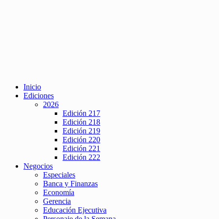
Inicio
Ediciones
2026
Edición 217
Edición 218
Edición 219
Edición 220
Edición 221
Edición 222
Negocios
Especiales
Banca y Finanzas
Economía
Gerencia
Educación Ejecutiva
Personaje de la Semana