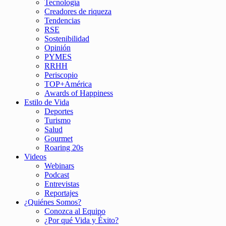
Tecnología
Creadores de riqueza
Tendencias
RSE
Sostenibilidad
Opinión
PYMES
RRHH
Periscopio
TOP+América
Awards of Happiness
Estilo de Vida
Deportes
Turismo
Salud
Gourmet
Roaring 20s
Videos
Webinars
Podcast
Entrevistas
Reportajes
¿Quiénes Somos?
Conozca al Equipo
¿Por qué Vida y Éxito?