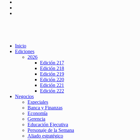
Inicio
Ediciones
2026
Edición 217
Edición 218
Edición 219
Edición 220
Edición 221
Edición 222
Negocios
Especiales
Banca y Finanzas
Economía
Gerencia
Educación Ejecutiva
Personaje de la Semana
Aliado estratégico