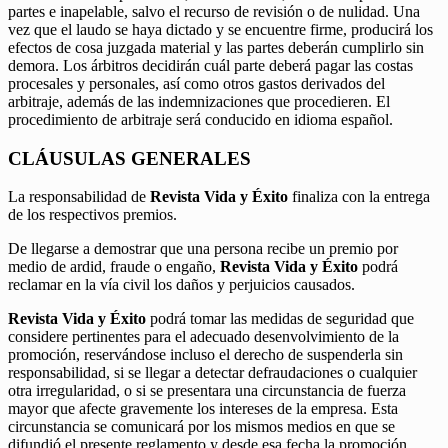
partes e inapelable, salvo el recurso de revisión o de nulidad. Una
vez que el laudo se haya dictado y se encuentre firme, producirá los
efectos de cosa juzgada material y las partes deberán cumplirlo sin
demora. Los árbitros decidirán cuál parte deberá pagar las costas
procesales y personales, así como otros gastos derivados del
arbitraje, además de las indemnizaciones que procedieren. El
procedimiento de arbitraje será conducido en idioma español.
CLÁUSULAS GENERALES
La responsabilidad de
Revista Vida y Éxito
finaliza con la entrega
de los respectivos premios.
De llegarse a demostrar que una persona recibe un premio por
medio de ardid, fraude o engaño,
Revista Vida y Éxito
podrá
reclamar en la vía civil los daños y perjuicios causados.
Revista Vida y Éxito
podrá tomar las medidas de seguridad que
considere pertinentes para el adecuado desenvolvimiento de la
promoción, reservándose incluso el derecho de suspenderla sin
responsabilidad, si se llegar a detectar defraudaciones o cualquier
otra irregularidad, o si se presentara una circunstancia de fuerza
mayor que afecte gravemente los intereses de la empresa. Esta
circunstancia se comunicará por los mismos medios en que se
difundió el presente reglamento y desde esa fecha la promoción