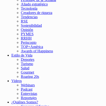
Aliado estratégico
Tecnología
Creadores de riqueza
Tendencias
RSE
Sostenibilidad
Opinión
PYMES
RRHH
Periscopio
TOP+América
Awards of Happiness
Estilo de Vida
Deportes
Turismo
Salud
Gourmet
Roaring 20s
Videos
Webinars
Podcast
Entrevistas
Reportajes
¿Quiénes Somos?