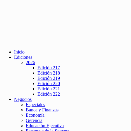
Inicio
Ediciones
2026
Edición 217
Edición 218
Edición 219
Edición 220
Edición 221
Edición 222
Negocios
Especiales
Banca y Finanzas
Economía
Gerencia
Educación Ejecutiva
Personaje de la Semana