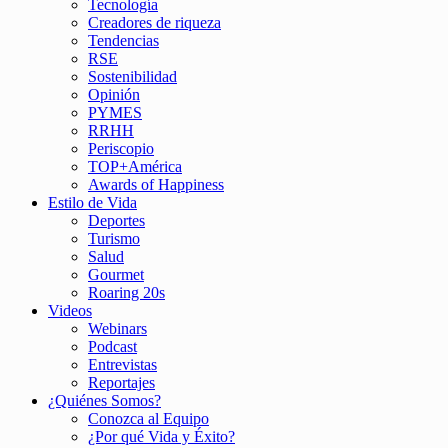
Tecnología
Creadores de riqueza
Tendencias
RSE
Sostenibilidad
Opinión
PYMES
RRHH
Periscopio
TOP+América
Awards of Happiness
Estilo de Vida
Deportes
Turismo
Salud
Gourmet
Roaring 20s
Videos
Webinars
Podcast
Entrevistas
Reportajes
¿Quiénes Somos?
Conozca al Equipo
¿Por qué Vida y Éxito?