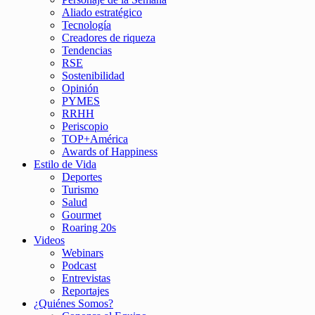
Aliado estratégico
Tecnología
Creadores de riqueza
Tendencias
RSE
Sostenibilidad
Opinión
PYMES
RRHH
Periscopio
TOP+América
Awards of Happiness
Estilo de Vida
Deportes
Turismo
Salud
Gourmet
Roaring 20s
Videos
Webinars
Podcast
Entrevistas
Reportajes
¿Quiénes Somos?