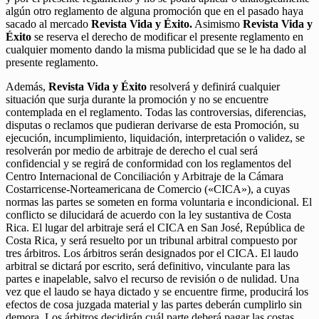
algún otro reglamento de alguna promoción que en el pasado haya
sacado al mercado
Revista Vida y Éxito.
Asimismo
Revista Vida y
Éxito
se reserva el derecho de modificar el presente reglamento en
cualquier momento dando la misma publicidad que se le ha dado al
presente reglamento.
Además,
Revista Vida y Éxito
resolverá y definirá cualquier
situación que surja durante la promoción y no se encuentre
contemplada en el reglamento. Todas las controversias, diferencias,
disputas o reclamos que pudieran derivarse de esta Promoción, su
ejecución, incumplimiento, liquidación, interpretación o validez, se
resolverán por medio de arbitraje de derecho el cual será
confidencial y se regirá de conformidad con los reglamentos del
Centro Internacional de Conciliación y Arbitraje de la Cámara
Costarricense-Norteamericana de Comercio («CICA»), a cuyas
normas las partes se someten en forma voluntaria e incondicional. El
conflicto se dilucidará de acuerdo con la ley sustantiva de Costa
Rica. El lugar del arbitraje será el CICA en San José, República de
Costa Rica, y será resuelto por un tribunal arbitral compuesto por
tres árbitros. Los árbitros serán designados por el CICA. El laudo
arbitral se dictará por escrito, será definitivo, vinculante para las
partes e inapelable, salvo el recurso de revisión o de nulidad. Una
vez que el laudo se haya dictado y se encuentre firme, producirá los
efectos de cosa juzgada material y las partes deberán cumplirlo sin
demora. Los árbitros decidirán cuál parte deberá pagar las costas