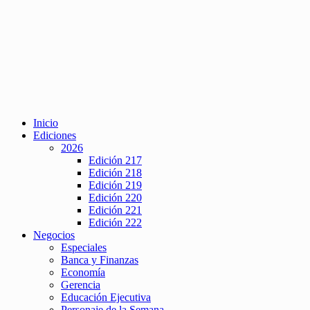
Inicio
Ediciones
2026
Edición 217
Edición 218
Edición 219
Edición 220
Edición 221
Edición 222
Negocios
Especiales
Banca y Finanzas
Economía
Gerencia
Educación Ejecutiva
Personaje de la Semana