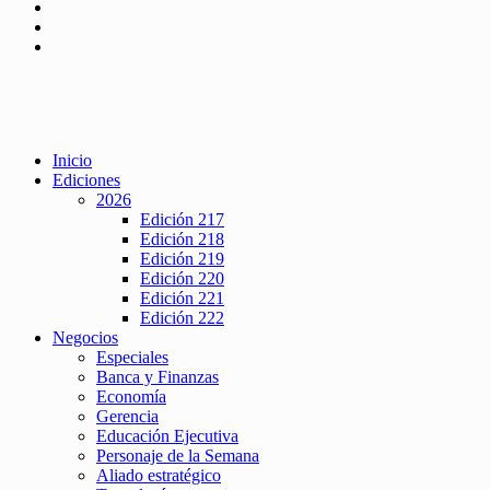
Inicio
Ediciones
2026
Edición 217
Edición 218
Edición 219
Edición 220
Edición 221
Edición 222
Negocios
Especiales
Banca y Finanzas
Economía
Gerencia
Educación Ejecutiva
Personaje de la Semana
Aliado estratégico