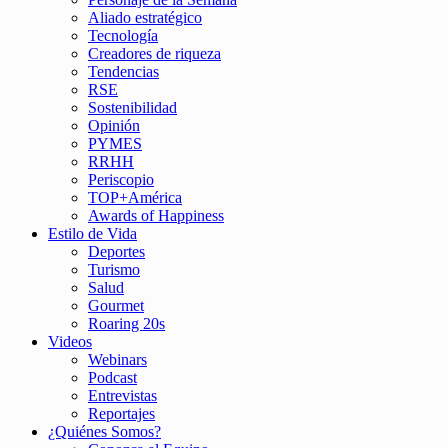
Aliado estratégico
Tecnología
Creadores de riqueza
Tendencias
RSE
Sostenibilidad
Opinión
PYMES
RRHH
Periscopio
TOP+América
Awards of Happiness
Estilo de Vida
Deportes
Turismo
Salud
Gourmet
Roaring 20s
Videos
Webinars
Podcast
Entrevistas
Reportajes
¿Quiénes Somos?