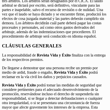
tres árbitros. Los árbitros serán designados por el CICA. El laudo
arbitral se dictará por escrito, será definitivo, vinculante para las
partes e inapelable, salvo el recurso de revisión o de nulidad. Una
vez que el laudo se haya dictado y se encuentre firme, producirá los
efectos de cosa juzgada material y las partes deberán cumplirlo sin
demora. Los árbitros decidirán cuál parte deberá pagar las costas
procesales y personales, así como otros gastos derivados del
arbitraje, además de las indemnizaciones que procedieren. El
procedimiento de arbitraje será conducido en idioma español.
CLÁUSULAS GENERALES
La responsabilidad de
Revista Vida y Éxito
finaliza con la entrega
de los respectivos premios.
De llegarse a demostrar que una persona recibe un premio por
medio de ardid, fraude o engaño,
Revista Vida y Éxito
podrá
reclamar en la vía civil los daños y perjuicios causados.
Revista Vida y Éxito
podrá tomar las medidas de seguridad que
considere pertinentes para el adecuado desenvolvimiento de la
promoción, reservándose incluso el derecho de suspenderla sin
responsabilidad, si se llegar a detectar defraudaciones o cualquier
otra irregularidad, o si se presentara una circunstancia de fuerza
mayor que afecte gravemente los intereses de la empresa. Esta