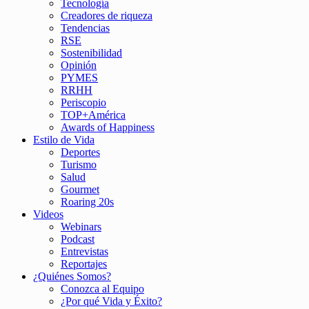
Tecnología
Creadores de riqueza
Tendencias
RSE
Sostenibilidad
Opinión
PYMES
RRHH
Periscopio
TOP+América
Awards of Happiness
Estilo de Vida
Deportes
Turismo
Salud
Gourmet
Roaring 20s
Videos
Webinars
Podcast
Entrevistas
Reportajes
¿Quiénes Somos?
Conozca al Equipo
¿Por qué Vida y Éxito?