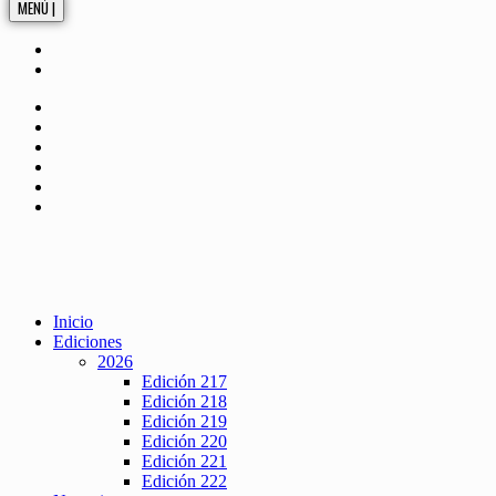
MENÚ |
Inicio
Ediciones
2026
Edición 217
Edición 218
Edición 219
Edición 220
Edición 221
Edición 222