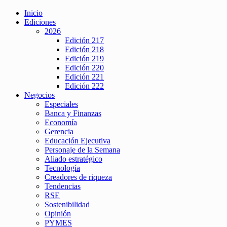
Inicio
Ediciones
2026
Edición 217
Edición 218
Edición 219
Edición 220
Edición 221
Edición 222
Negocios
Especiales
Banca y Finanzas
Economía
Gerencia
Educación Ejecutiva
Personaje de la Semana
Aliado estratégico
Tecnología
Creadores de riqueza
Tendencias
RSE
Sostenibilidad
Opinión
PYMES