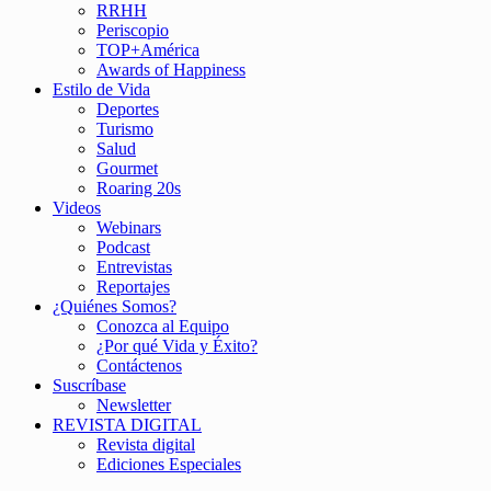
RRHH
Periscopio
TOP+América
Awards of Happiness
Estilo de Vida
Deportes
Turismo
Salud
Gourmet
Roaring 20s
Videos
Webinars
Podcast
Entrevistas
Reportajes
¿Quiénes Somos?
Conozca al Equipo
¿Por qué Vida y Éxito?
Contáctenos
Suscríbase
Newsletter
REVISTA DIGITAL
Revista digital
Ediciones Especiales