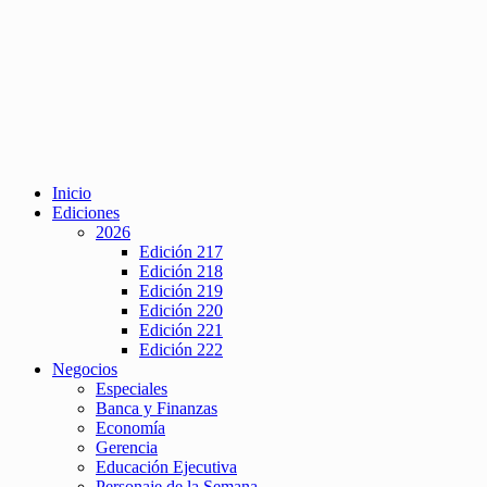
Inicio
Ediciones
2026
Edición 217
Edición 218
Edición 219
Edición 220
Edición 221
Edición 222
Negocios
Especiales
Banca y Finanzas
Economía
Gerencia
Educación Ejecutiva
Personaje de la Semana