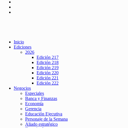
Inicio
Ediciones
2026
Edición 217
Edición 218
Edición 219
Edición 220
Edición 221
Edición 222
Negocios
Especiales
Banca y Finanzas
Economía
Gerencia
Educación Ejecutiva
Personaje de la Semana
Aliado estratégico