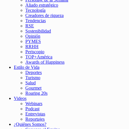
Aliado estratégico
Tecnología
Creadores de riqueza
Tendencias
RSE
Sostenibilidad
Opinión
PYMES
RRHH
Periscopio
TOP+América
Awards of Happiness
Estilo de Vida
Deportes
Turismo
Salud
Gourmet
Roaring 20s
Videos
Webinars
Podcast
Entrevistas
Reportajes
¿Quiénes Somos?