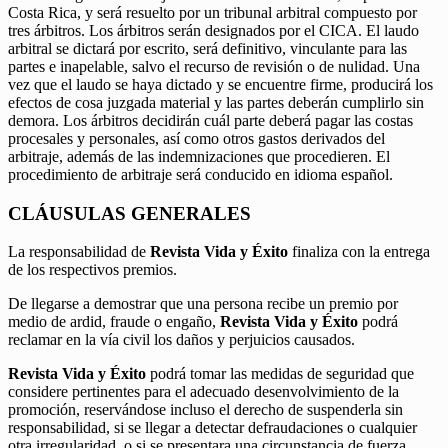
Costa Rica, y será resuelto por un tribunal arbitral compuesto por
tres árbitros. Los árbitros serán designados por el CICA. El laudo
arbitral se dictará por escrito, será definitivo, vinculante para las
partes e inapelable, salvo el recurso de revisión o de nulidad. Una
vez que el laudo se haya dictado y se encuentre firme, producirá los
efectos de cosa juzgada material y las partes deberán cumplirlo sin
demora. Los árbitros decidirán cuál parte deberá pagar las costas
procesales y personales, así como otros gastos derivados del
arbitraje, además de las indemnizaciones que procedieren. El
procedimiento de arbitraje será conducido en idioma español.
CLÁUSULAS GENERALES
La responsabilidad de
Revista Vida y Éxito
finaliza con la entrega
de los respectivos premios.
De llegarse a demostrar que una persona recibe un premio por
medio de ardid, fraude o engaño,
Revista Vida y Éxito
podrá
reclamar en la vía civil los daños y perjuicios causados.
Revista Vida y Éxito
podrá tomar las medidas de seguridad que
considere pertinentes para el adecuado desenvolvimiento de la
promoción, reservándose incluso el derecho de suspenderla sin
responsabilidad, si se llegar a detectar defraudaciones o cualquier
otra irregularidad, o si se presentara una circunstancia de fuerza