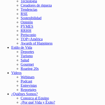
Tecnología
Creadores de riqueza
Tendencias
RSE
Sostenibilidad
Opinión
PYMES
RRHH
Periscopio
TOP+América
Awards of Happiness
Estilo de Vida
Deportes
Turismo
Salud
Gourmet
Roaring 20s
Videos
Webinars
Podcast
Entrevistas
Reportajes
¿Quiénes Somos?
Conozca al Equipo
¿Por qué Vida y Éxito?