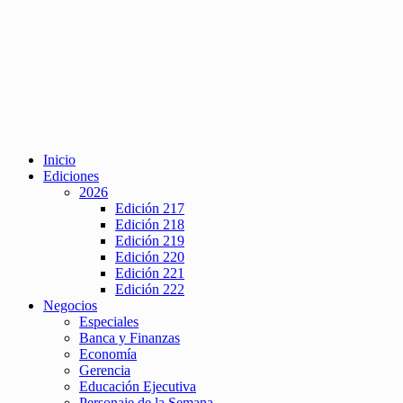
Inicio
Ediciones
2026
Edición 217
Edición 218
Edición 219
Edición 220
Edición 221
Edición 222
Negocios
Especiales
Banca y Finanzas
Economía
Gerencia
Educación Ejecutiva
Personaje de la Semana