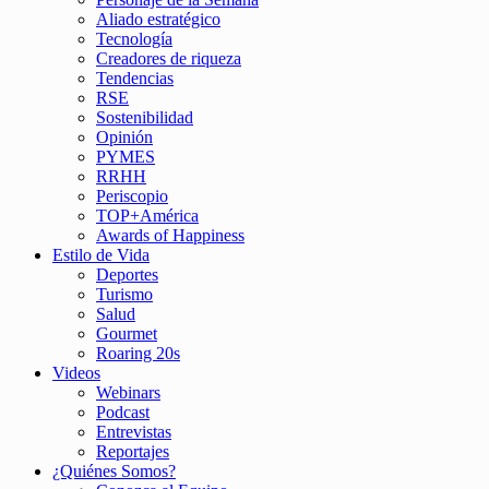
Aliado estratégico
Tecnología
Creadores de riqueza
Tendencias
RSE
Sostenibilidad
Opinión
PYMES
RRHH
Periscopio
TOP+América
Awards of Happiness
Estilo de Vida
Deportes
Turismo
Salud
Gourmet
Roaring 20s
Videos
Webinars
Podcast
Entrevistas
Reportajes
¿Quiénes Somos?