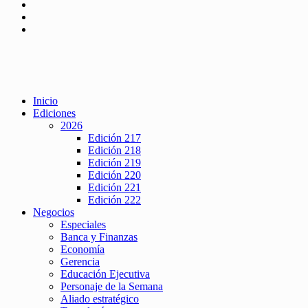
Inicio
Ediciones
2026
Edición 217
Edición 218
Edición 219
Edición 220
Edición 221
Edición 222
Negocios
Especiales
Banca y Finanzas
Economía
Gerencia
Educación Ejecutiva
Personaje de la Semana
Aliado estratégico