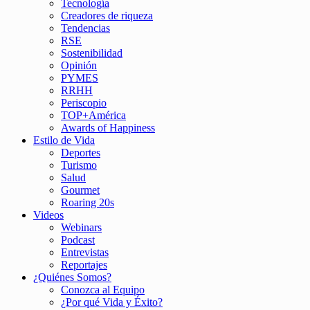
Tecnología
Creadores de riqueza
Tendencias
RSE
Sostenibilidad
Opinión
PYMES
RRHH
Periscopio
TOP+América
Awards of Happiness
Estilo de Vida
Deportes
Turismo
Salud
Gourmet
Roaring 20s
Videos
Webinars
Podcast
Entrevistas
Reportajes
¿Quiénes Somos?
Conozca al Equipo
¿Por qué Vida y Éxito?