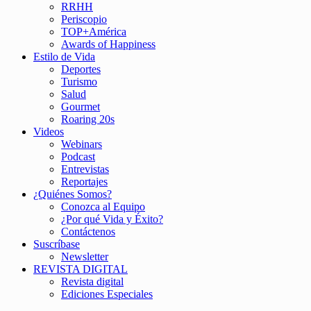
RRHH
Periscopio
TOP+América
Awards of Happiness
Estilo de Vida
Deportes
Turismo
Salud
Gourmet
Roaring 20s
Videos
Webinars
Podcast
Entrevistas
Reportajes
¿Quiénes Somos?
Conozca al Equipo
¿Por qué Vida y Éxito?
Contáctenos
Suscríbase
Newsletter
REVISTA DIGITAL
Revista digital
Ediciones Especiales