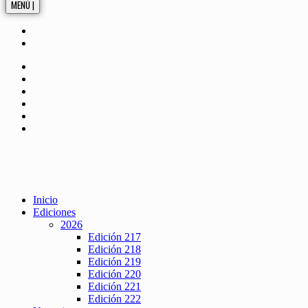
MENÚ |
Inicio
Ediciones
2026
Edición 217
Edición 218
Edición 219
Edición 220
Edición 221
Edición 222