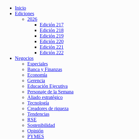
Inicio
Ediciones
2026
Edición 217
Edición 218
Edición 219
Edición 220
Edición 221
Edición 222
Negocios
Especiales
Banca y Finanzas
Economía
Gerencia
Educación Ejecutiva
Personaje de la Semana
Aliado estratégico
Tecnología
Creadores de riqueza
Tendencias
RSE
Sostenibilidad
Opinión
PYMES