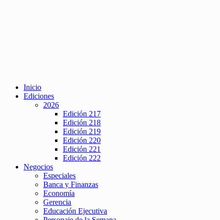
Inicio
Ediciones
2026
Edición 217
Edición 218
Edición 219
Edición 220
Edición 221
Edición 222
Negocios
Especiales
Banca y Finanzas
Economía
Gerencia
Educación Ejecutiva
Personaje de la Semana