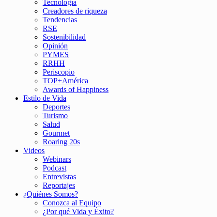
Tecnología
Creadores de riqueza
Tendencias
RSE
Sostenibilidad
Opinión
PYMES
RRHH
Periscopio
TOP+América
Awards of Happiness
Estilo de Vida
Deportes
Turismo
Salud
Gourmet
Roaring 20s
Videos
Webinars
Podcast
Entrevistas
Reportajes
¿Quiénes Somos?
Conozca al Equipo
¿Por qué Vida y Éxito?