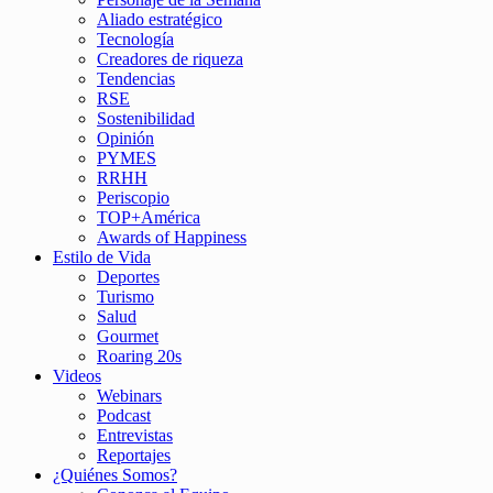
Aliado estratégico
Tecnología
Creadores de riqueza
Tendencias
RSE
Sostenibilidad
Opinión
PYMES
RRHH
Periscopio
TOP+América
Awards of Happiness
Estilo de Vida
Deportes
Turismo
Salud
Gourmet
Roaring 20s
Videos
Webinars
Podcast
Entrevistas
Reportajes
¿Quiénes Somos?