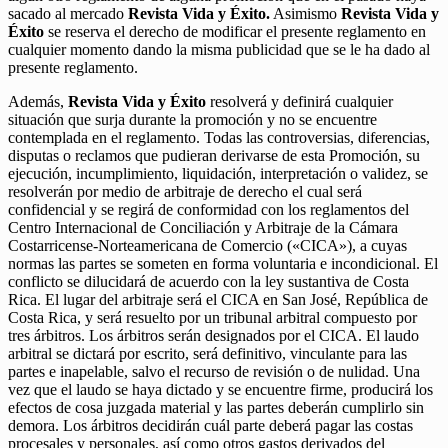
sacado al mercado
Revista Vida y Éxito.
Asimismo
Revista Vida y
Éxito
se reserva el derecho de modificar el presente reglamento en
cualquier momento dando la misma publicidad que se le ha dado al
presente reglamento.
Además,
Revista Vida y Éxito
resolverá y definirá cualquier
situación que surja durante la promoción y no se encuentre
contemplada en el reglamento. Todas las controversias, diferencias,
disputas o reclamos que pudieran derivarse de esta Promoción, su
ejecución, incumplimiento, liquidación, interpretación o validez, se
resolverán por medio de arbitraje de derecho el cual será
confidencial y se regirá de conformidad con los reglamentos del
Centro Internacional de Conciliación y Arbitraje de la Cámara
Costarricense-Norteamericana de Comercio («CICA»), a cuyas
normas las partes se someten en forma voluntaria e incondicional. El
conflicto se dilucidará de acuerdo con la ley sustantiva de Costa
Rica. El lugar del arbitraje será el CICA en San José, República de
Costa Rica, y será resuelto por un tribunal arbitral compuesto por
tres árbitros. Los árbitros serán designados por el CICA. El laudo
arbitral se dictará por escrito, será definitivo, vinculante para las
partes e inapelable, salvo el recurso de revisión o de nulidad. Una
vez que el laudo se haya dictado y se encuentre firme, producirá los
efectos de cosa juzgada material y las partes deberán cumplirlo sin
demora. Los árbitros decidirán cuál parte deberá pagar las costas
procesales y personales, así como otros gastos derivados del