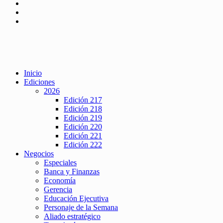
Inicio
Ediciones
2026
Edición 217
Edición 218
Edición 219
Edición 220
Edición 221
Edición 222
Negocios
Especiales
Banca y Finanzas
Economía
Gerencia
Educación Ejecutiva
Personaje de la Semana
Aliado estratégico