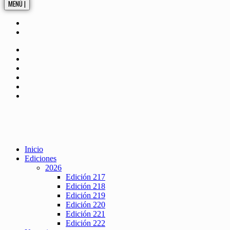
MENÚ |
Inicio
Ediciones
2026
Edición 217
Edición 218
Edición 219
Edición 220
Edición 221
Edición 222