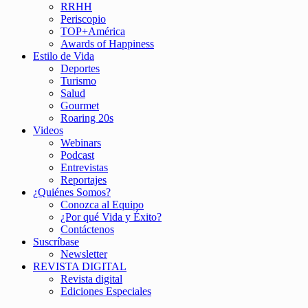
RRHH
Periscopio
TOP+América
Awards of Happiness
Estilo de Vida
Deportes
Turismo
Salud
Gourmet
Roaring 20s
Videos
Webinars
Podcast
Entrevistas
Reportajes
¿Quiénes Somos?
Conozca al Equipo
¿Por qué Vida y Éxito?
Contáctenos
Suscríbase
Newsletter
REVISTA DIGITAL
Revista digital
Ediciones Especiales