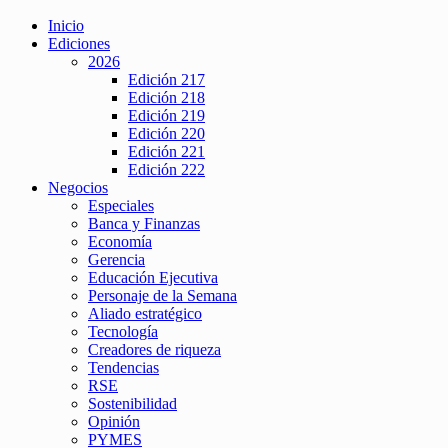
Inicio
Ediciones
2026
Edición 217
Edición 218
Edición 219
Edición 220
Edición 221
Edición 222
Negocios
Especiales
Banca y Finanzas
Economía
Gerencia
Educación Ejecutiva
Personaje de la Semana
Aliado estratégico
Tecnología
Creadores de riqueza
Tendencias
RSE
Sostenibilidad
Opinión
PYMES