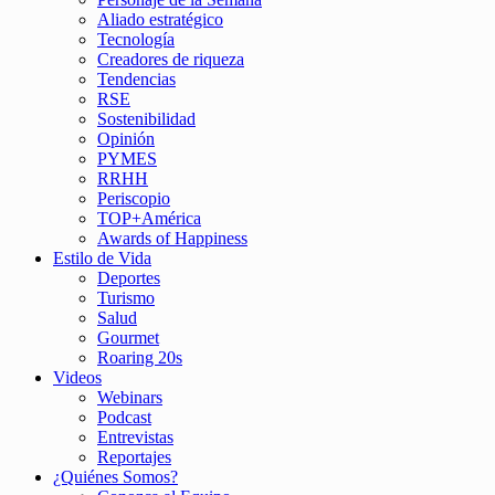
Aliado estratégico
Tecnología
Creadores de riqueza
Tendencias
RSE
Sostenibilidad
Opinión
PYMES
RRHH
Periscopio
TOP+América
Awards of Happiness
Estilo de Vida
Deportes
Turismo
Salud
Gourmet
Roaring 20s
Videos
Webinars
Podcast
Entrevistas
Reportajes
¿Quiénes Somos?