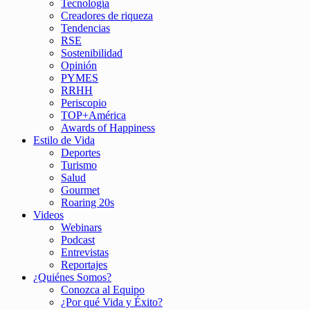
Tecnología
Creadores de riqueza
Tendencias
RSE
Sostenibilidad
Opinión
PYMES
RRHH
Periscopio
TOP+América
Awards of Happiness
Estilo de Vida
Deportes
Turismo
Salud
Gourmet
Roaring 20s
Videos
Webinars
Podcast
Entrevistas
Reportajes
¿Quiénes Somos?
Conozca al Equipo
¿Por qué Vida y Éxito?