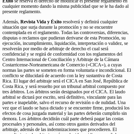
Éxito
se reserva el derecho de modificar el presente reglamento en
cualquier momento dando la misma publicidad que se le ha dado al
presente reglamento.
Además,
Revista Vida y Éxito
resolverá y definirá cualquier
situación que surja durante la promoción y no se encuentre
contemplada en el reglamento. Todas las controversias, diferencias,
disputas o reclamos que pudieran derivarse de esta Promoción, su
ejecución, incumplimiento, liquidación, interpretación o validez, se
resolverán por medio de arbitraje de derecho el cual será
confidencial y se regirá de conformidad con los reglamentos del
Centro Internacional de Conciliación y Arbitraje de la Cámara
Costarricense-Norteamericana de Comercio («CICA»), a cuyas
normas las partes se someten en forma voluntaria e incondicional. El
conflicto se dilucidará de acuerdo con la ley sustantiva de Costa
Rica. El lugar del arbitraje será el CICA en San José, República de
Costa Rica, y será resuelto por un tribunal arbitral compuesto por
tres árbitros. Los árbitros serán designados por el CICA. El laudo
arbitral se dictará por escrito, será definitivo, vinculante para las
partes e inapelable, salvo el recurso de revisión o de nulidad. Una
vez que el laudo se haya dictado y se encuentre firme, producirá los
efectos de cosa juzgada material y las partes deberán cumplirlo sin
demora. Los árbitros decidirán cuál parte deberá pagar las costas
procesales y personales, así como otros gastos derivados del
arbitraje, además de las indemnizaciones que procedieren. El