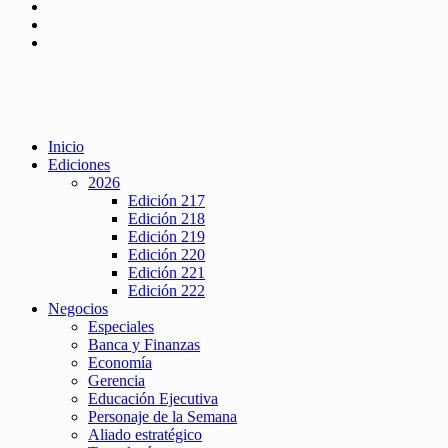
Inicio
Ediciones
2026
Edición 217
Edición 218
Edición 219
Edición 220
Edición 221
Edición 222
Negocios
Especiales
Banca y Finanzas
Economía
Gerencia
Educación Ejecutiva
Personaje de la Semana
Aliado estratégico