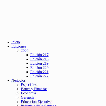
Inicio
Ediciones
2026
Edición 217
Edición 218
Edición 219
Edición 220
Edición 221
Edición 222
Negocios
Especiales
Banca y Finanzas
Economía
Gerencia
Educación Ejecutiva
Personaje de la Semana