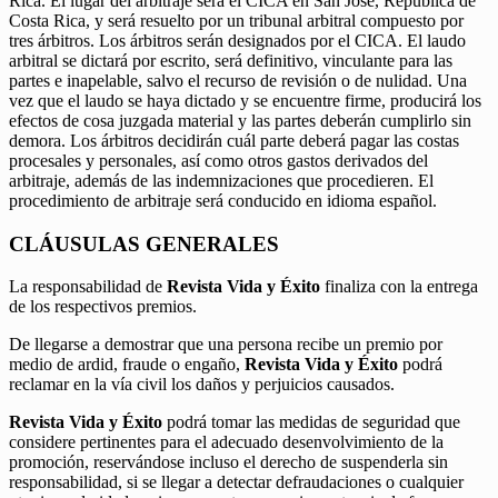
Rica. El lugar del arbitraje será el CICA en San José, República de
Costa Rica, y será resuelto por un tribunal arbitral compuesto por
tres árbitros. Los árbitros serán designados por el CICA. El laudo
arbitral se dictará por escrito, será definitivo, vinculante para las
partes e inapelable, salvo el recurso de revisión o de nulidad. Una
vez que el laudo se haya dictado y se encuentre firme, producirá los
efectos de cosa juzgada material y las partes deberán cumplirlo sin
demora. Los árbitros decidirán cuál parte deberá pagar las costas
procesales y personales, así como otros gastos derivados del
arbitraje, además de las indemnizaciones que procedieren. El
procedimiento de arbitraje será conducido en idioma español.
CLÁUSULAS GENERALES
La responsabilidad de
Revista Vida y Éxito
finaliza con la entrega
de los respectivos premios.
De llegarse a demostrar que una persona recibe un premio por
medio de ardid, fraude o engaño,
Revista Vida y Éxito
podrá
reclamar en la vía civil los daños y perjuicios causados.
Revista Vida y Éxito
podrá tomar las medidas de seguridad que
considere pertinentes para el adecuado desenvolvimiento de la
promoción, reservándose incluso el derecho de suspenderla sin
responsabilidad, si se llegar a detectar defraudaciones o cualquier