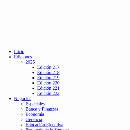
Inicio
Ediciones
2026
Edición 217
Edición 218
Edición 219
Edición 220
Edición 221
Edición 222
Negocios
Especiales
Banca y Finanzas
Economía
Gerencia
Educación Ejecutiva
Personaje de la Semana