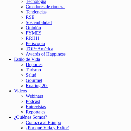
Tecnología
Creadores de riqueza
Tendencias
RSE
Sostenibilidad
Opinión
PYMES
RRHH
Periscopio
TOP+América
Awards of Happiness
Estilo de Vida
Deportes
Turismo
Salud
Gourmet
Roaring 20s
Videos
Webinars
Podcast
Entrevistas
Reportajes
¿Quiénes Somos?
Conozca al Equipo
¿Por qué Vida y Éxito?