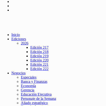
Inicio
Ediciones
2026
Edición 217
Edición 218
Edición 219
Edición 220
Edición 221
Edición 222
Negocios
Especiales
Banca y Finanzas
Economía
Gerencia
Educación Ejecutiva
Personaje de la Semana
Aliado estratégico