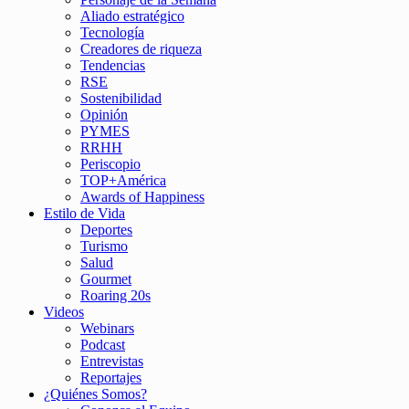
Aliado estratégico
Tecnología
Creadores de riqueza
Tendencias
RSE
Sostenibilidad
Opinión
PYMES
RRHH
Periscopio
TOP+América
Awards of Happiness
Estilo de Vida
Deportes
Turismo
Salud
Gourmet
Roaring 20s
Videos
Webinars
Podcast
Entrevistas
Reportajes
¿Quiénes Somos?