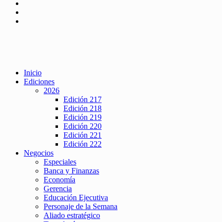
Inicio
Ediciones
2026
Edición 217
Edición 218
Edición 219
Edición 220
Edición 221
Edición 222
Negocios
Especiales
Banca y Finanzas
Economía
Gerencia
Educación Ejecutiva
Personaje de la Semana
Aliado estratégico