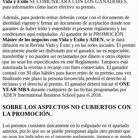
Vida y Éxito
SE COMUNICARÁ CON LOS GANADORES,
para informarles cómo hacer efectivo su premio.
Además, para poderlo retirar deberán contar con el documento de
identidad vigente y firmar un documento de aceptación donde son
garantes de haber leído y entendido el presente reglamento y las
condiciones aquí estipuladas. Al ganador de la PROMOCIÓN
Máster de los negocios con Vida y Éxito y ADEN
, se le dará
difusión en la Revista Vida y Éxito y en las redes sociales. El premio
únicamente puede ser disfrutado por el ganador, no es negociable,
transferible y no pueden ser reclamados por dinero u otros objetos
que no sean los especificados en este Reglamento. Tampoco está
autorizada la reventa o recanje con fines comerciales. El ganador
contará con 30 días hábiles para hacer retiro de su premio, una vez
finalizado este plazo la persona favorecida perderá el derecho al
reclamo y el derecho al premio. El ganador deberá iniciar el
ONE
YEAR MBA
durante cualquiera de las fechas programadas por
ADEN International Business School para el 2018.
SOBRE LOS ASPECTOS NO CUBIERTOS CON
LA PROMOCIÓN.
Los premios consisten únicamente en lo estipulado en el apartado
anterior, por lo que no se puede presuponer algún otro premio que
no sean los indicados en el presente reglamento, tampoco se puede