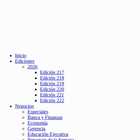
Inicio
Ediciones
2026
Edición 217
Edición 218
Edición 219
Edición 220
Edición 221
Edición 222
Negocios
Especiales
Banca y Finanzas
Economía
Gerencia
Educación Ejecutiva
Personaje de la Semana