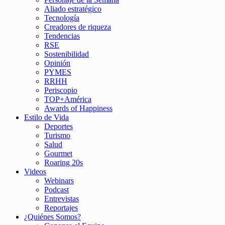
Aliado estratégico
Tecnología
Creadores de riqueza
Tendencias
RSE
Sostenibilidad
Opinión
PYMES
RRHH
Periscopio
TOP+América
Awards of Happiness
Estilo de Vida
Deportes
Turismo
Salud
Gourmet
Roaring 20s
Videos
Webinars
Podcast
Entrevistas
Reportajes
¿Quiénes Somos?