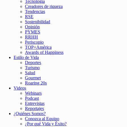
Tecnología
Creadores de riqueza
Tendencias
RSE
Sostenibilidad
Opinión
PYMES
RRHH
Periscopio
TOP+América
Awards of Happiness
Estilo de Vida
Deportes
Turismo
Salud
Gourmet
Roaring 20s
Videos
Webinars
Podcast
Entrevistas
Reportajes
¿Quiénes Somos?
Conozca al Equipo
¿Por qué Vida y Éxito?