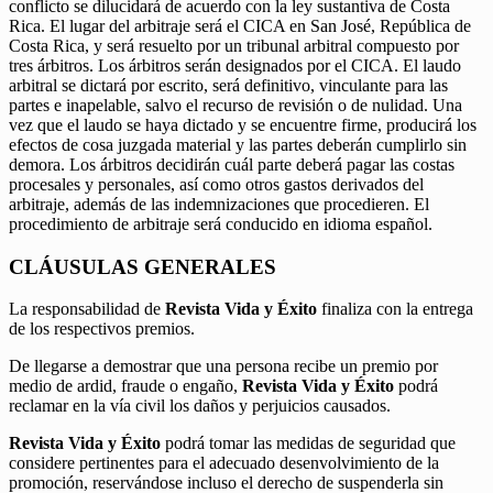
conflicto se dilucidará de acuerdo con la ley sustantiva de Costa
Rica. El lugar del arbitraje será el CICA en San José, República de
Costa Rica, y será resuelto por un tribunal arbitral compuesto por
tres árbitros. Los árbitros serán designados por el CICA. El laudo
arbitral se dictará por escrito, será definitivo, vinculante para las
partes e inapelable, salvo el recurso de revisión o de nulidad. Una
vez que el laudo se haya dictado y se encuentre firme, producirá los
efectos de cosa juzgada material y las partes deberán cumplirlo sin
demora. Los árbitros decidirán cuál parte deberá pagar las costas
procesales y personales, así como otros gastos derivados del
arbitraje, además de las indemnizaciones que procedieren. El
procedimiento de arbitraje será conducido en idioma español.
CLÁUSULAS GENERALES
La responsabilidad de
Revista Vida y Éxito
finaliza con la entrega
de los respectivos premios.
De llegarse a demostrar que una persona recibe un premio por
medio de ardid, fraude o engaño,
Revista Vida y Éxito
podrá
reclamar en la vía civil los daños y perjuicios causados.
Revista Vida y Éxito
podrá tomar las medidas de seguridad que
considere pertinentes para el adecuado desenvolvimiento de la
promoción, reservándose incluso el derecho de suspenderla sin