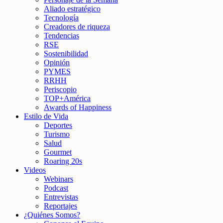
Aliado estratégico
Tecnología
Creadores de riqueza
Tendencias
RSE
Sostenibilidad
Opinión
PYMES
RRHH
Periscopio
TOP+América
Awards of Happiness
Estilo de Vida
Deportes
Turismo
Salud
Gourmet
Roaring 20s
Videos
Webinars
Podcast
Entrevistas
Reportajes
¿Quiénes Somos?