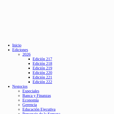
Inicio
Ediciones
2026
Edición 217
Edición 218
Edición 219
Edición 220
Edición 221
Edición 222
Negocios
Especiales
Banca y Finanzas
Economía
Gerencia
Educación Ejecutiva
Personaje de la Semana