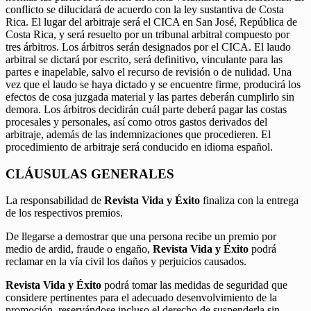
conflicto se dilucidará de acuerdo con la ley sustantiva de Costa
Rica. El lugar del arbitraje será el CICA en San José, República de
Costa Rica, y será resuelto por un tribunal arbitral compuesto por
tres árbitros. Los árbitros serán designados por el CICA. El laudo
arbitral se dictará por escrito, será definitivo, vinculante para las
partes e inapelable, salvo el recurso de revisión o de nulidad. Una
vez que el laudo se haya dictado y se encuentre firme, producirá los
efectos de cosa juzgada material y las partes deberán cumplirlo sin
demora. Los árbitros decidirán cuál parte deberá pagar las costas
procesales y personales, así como otros gastos derivados del
arbitraje, además de las indemnizaciones que procedieren. El
procedimiento de arbitraje será conducido en idioma español.
CLÁUSULAS GENERALES
La responsabilidad de
Revista Vida y Éxito
finaliza con la entrega
de los respectivos premios.
De llegarse a demostrar que una persona recibe un premio por
medio de ardid, fraude o engaño,
Revista Vida y Éxito
podrá
reclamar en la vía civil los daños y perjuicios causados.
Revista Vida y Éxito
podrá tomar las medidas de seguridad que
considere pertinentes para el adecuado desenvolvimiento de la
promoción, reservándose incluso el derecho de suspenderla sin