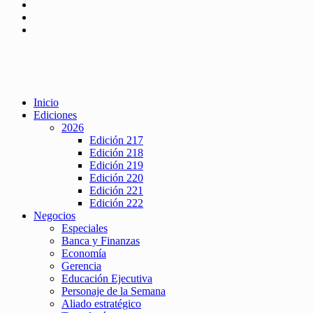
Inicio
Ediciones
2026
Edición 217
Edición 218
Edición 219
Edición 220
Edición 221
Edición 222
Negocios
Especiales
Banca y Finanzas
Economía
Gerencia
Educación Ejecutiva
Personaje de la Semana
Aliado estratégico