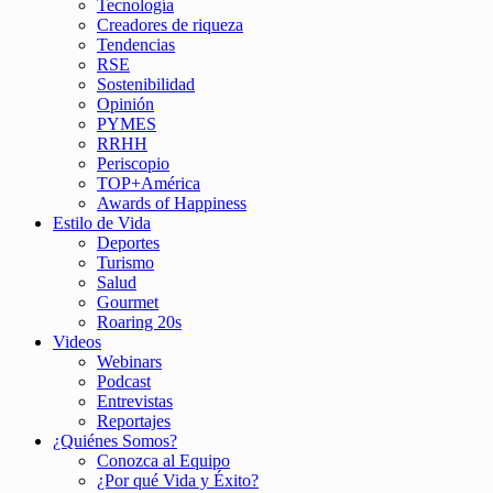
Tecnología
Creadores de riqueza
Tendencias
RSE
Sostenibilidad
Opinión
PYMES
RRHH
Periscopio
TOP+América
Awards of Happiness
Estilo de Vida
Deportes
Turismo
Salud
Gourmet
Roaring 20s
Videos
Webinars
Podcast
Entrevistas
Reportajes
¿Quiénes Somos?
Conozca al Equipo
¿Por qué Vida y Éxito?