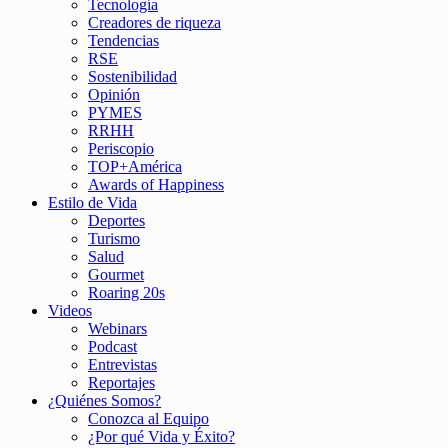
Tecnología
Creadores de riqueza
Tendencias
RSE
Sostenibilidad
Opinión
PYMES
RRHH
Periscopio
TOP+América
Awards of Happiness
Estilo de Vida
Deportes
Turismo
Salud
Gourmet
Roaring 20s
Videos
Webinars
Podcast
Entrevistas
Reportajes
¿Quiénes Somos?
Conozca al Equipo
¿Por qué Vida y Éxito?