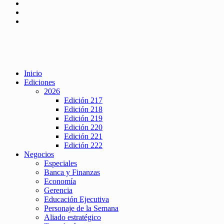
Inicio
Ediciones
2026
Edición 217
Edición 218
Edición 219
Edición 220
Edición 221
Edición 222
Negocios
Especiales
Banca y Finanzas
Economía
Gerencia
Educación Ejecutiva
Personaje de la Semana
Aliado estratégico