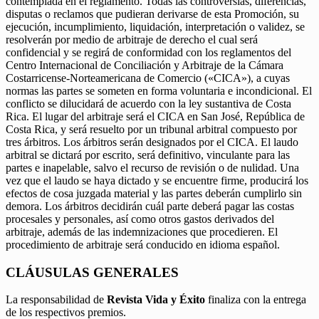
contemplada en el reglamento. Todas las controversias, diferencias,
disputas o reclamos que pudieran derivarse de esta Promoción, su
ejecución, incumplimiento, liquidación, interpretación o validez, se
resolverán por medio de arbitraje de derecho el cual será
confidencial y se regirá de conformidad con los reglamentos del
Centro Internacional de Conciliación y Arbitraje de la Cámara
Costarricense-Norteamericana de Comercio («CICA»), a cuyas
normas las partes se someten en forma voluntaria e incondicional. El
conflicto se dilucidará de acuerdo con la ley sustantiva de Costa
Rica. El lugar del arbitraje será el CICA en San José, República de
Costa Rica, y será resuelto por un tribunal arbitral compuesto por
tres árbitros. Los árbitros serán designados por el CICA. El laudo
arbitral se dictará por escrito, será definitivo, vinculante para las
partes e inapelable, salvo el recurso de revisión o de nulidad. Una
vez que el laudo se haya dictado y se encuentre firme, producirá los
efectos de cosa juzgada material y las partes deberán cumplirlo sin
demora. Los árbitros decidirán cuál parte deberá pagar las costas
procesales y personales, así como otros gastos derivados del
arbitraje, además de las indemnizaciones que procedieren. El
procedimiento de arbitraje será conducido en idioma español.
CLÁUSULAS GENERALES
La responsabilidad de
Revista Vida y Éxito
finaliza con la entrega
de los respectivos premios.