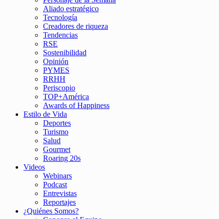
Aliado estratégico
Tecnología
Creadores de riqueza
Tendencias
RSE
Sostenibilidad
Opinión
PYMES
RRHH
Periscopio
TOP+América
Awards of Happiness
Estilo de Vida
Deportes
Turismo
Salud
Gourmet
Roaring 20s
Videos
Webinars
Podcast
Entrevistas
Reportajes
¿Quiénes Somos?