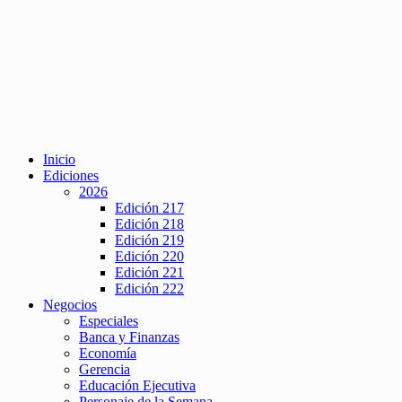
Inicio
Ediciones
2026
Edición 217
Edición 218
Edición 219
Edición 220
Edición 221
Edición 222
Negocios
Especiales
Banca y Finanzas
Economía
Gerencia
Educación Ejecutiva
Personaje de la Semana