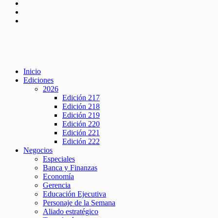
Inicio
Ediciones
2026
Edición 217
Edición 218
Edición 219
Edición 220
Edición 221
Edición 222
Negocios
Especiales
Banca y Finanzas
Economía
Gerencia
Educación Ejecutiva
Personaje de la Semana
Aliado estratégico