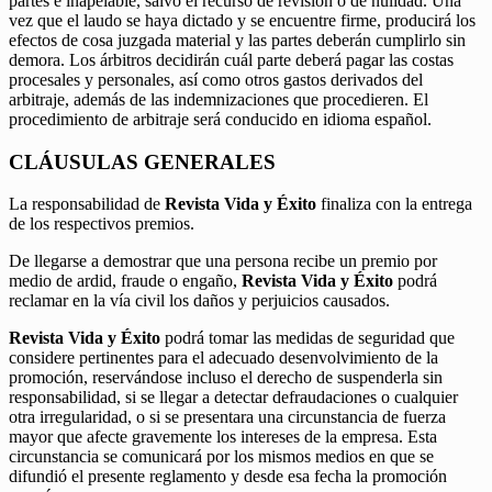
partes e inapelable, salvo el recurso de revisión o de nulidad. Una
vez que el laudo se haya dictado y se encuentre firme, producirá los
efectos de cosa juzgada material y las partes deberán cumplirlo sin
demora. Los árbitros decidirán cuál parte deberá pagar las costas
procesales y personales, así como otros gastos derivados del
arbitraje, además de las indemnizaciones que procedieren. El
procedimiento de arbitraje será conducido en idioma español.
CLÁUSULAS GENERALES
La responsabilidad de
Revista Vida y Éxito
finaliza con la entrega
de los respectivos premios.
De llegarse a demostrar que una persona recibe un premio por
medio de ardid, fraude o engaño,
Revista Vida y Éxito
podrá
reclamar en la vía civil los daños y perjuicios causados.
Revista Vida y Éxito
podrá tomar las medidas de seguridad que
considere pertinentes para el adecuado desenvolvimiento de la
promoción, reservándose incluso el derecho de suspenderla sin
responsabilidad, si se llegar a detectar defraudaciones o cualquier
otra irregularidad, o si se presentara una circunstancia de fuerza
mayor que afecte gravemente los intereses de la empresa. Esta
circunstancia se comunicará por los mismos medios en que se
difundió el presente reglamento y desde esa fecha la promoción