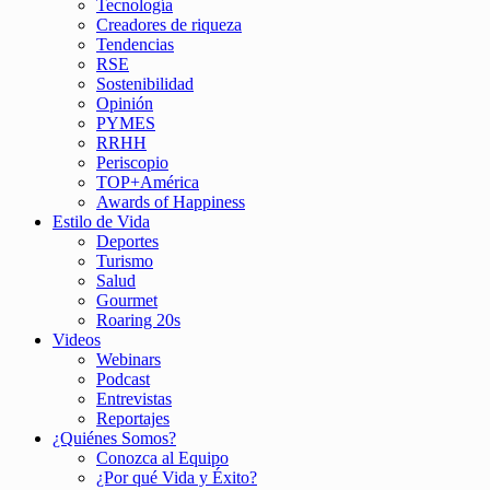
Tecnología
Creadores de riqueza
Tendencias
RSE
Sostenibilidad
Opinión
PYMES
RRHH
Periscopio
TOP+América
Awards of Happiness
Estilo de Vida
Deportes
Turismo
Salud
Gourmet
Roaring 20s
Videos
Webinars
Podcast
Entrevistas
Reportajes
¿Quiénes Somos?
Conozca al Equipo
¿Por qué Vida y Éxito?