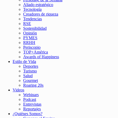
Aliado estratégico
Tecnología
Creadores de riqueza
Tendencias
RSE
Sostenibilidad
Opinión
PYMES
RRHH
Periscopio
TOP+América
Awards of Happiness
Estilo de Vida
Deportes
Turismo
Salud
Gourmet
Roaring 20s
Videos
Webinars
Podcast
Entrevistas
Reportajes
¿Quiénes Somos?