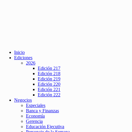
Inicio
Ediciones
2026
Edición 217
Edición 218
Edición 219
Edición 220
Edición 221
Edición 222
Negocios
Especiales
Banca y Finanzas
Economía
Gerencia
Educación Ejecutiva
Personaje de la Semana