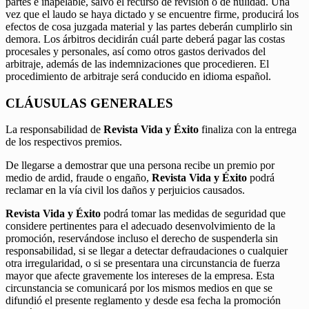
partes e inapelable, salvo el recurso de revisión o de nulidad. Una
vez que el laudo se haya dictado y se encuentre firme, producirá los
efectos de cosa juzgada material y las partes deberán cumplirlo sin
demora. Los árbitros decidirán cuál parte deberá pagar las costas
procesales y personales, así como otros gastos derivados del
arbitraje, además de las indemnizaciones que procedieren. El
procedimiento de arbitraje será conducido en idioma español.
CLÁUSULAS GENERALES
La responsabilidad de
Revista Vida y Éxito
finaliza con la entrega
de los respectivos premios.
De llegarse a demostrar que una persona recibe un premio por
medio de ardid, fraude o engaño,
Revista Vida y Éxito
podrá
reclamar en la vía civil los daños y perjuicios causados.
Revista Vida y Éxito
podrá tomar las medidas de seguridad que
considere pertinentes para el adecuado desenvolvimiento de la
promoción, reservándose incluso el derecho de suspenderla sin
responsabilidad, si se llegar a detectar defraudaciones o cualquier
otra irregularidad, o si se presentara una circunstancia de fuerza
mayor que afecte gravemente los intereses de la empresa. Esta
circunstancia se comunicará por los mismos medios en que se
difundió el presente reglamento y desde esa fecha la promoción