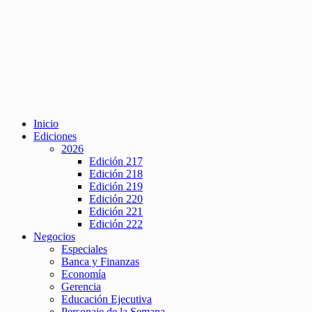
Inicio
Ediciones
2026
Edición 217
Edición 218
Edición 219
Edición 220
Edición 221
Edición 222
Negocios
Especiales
Banca y Finanzas
Economía
Gerencia
Educación Ejecutiva
Personaje de la Semana