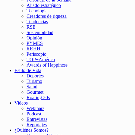
Aliado estratégico
Tecnología
Creadores de riqueza
Tendencias
RSE
Sostenibilidad
Opinión
PYMES
RRHH
Periscopio
TOP+América
Awards of Happiness
Estilo de Vida
Deportes
Turismo
Salud
Gourmet
Roaring 20s
Videos
Webinars
Podcast
Entrevistas
Reportajes
¿Quiénes Somos?