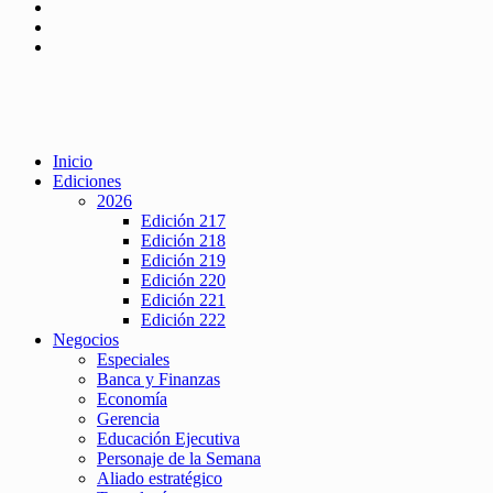
Inicio
Ediciones
2026
Edición 217
Edición 218
Edición 219
Edición 220
Edición 221
Edición 222
Negocios
Especiales
Banca y Finanzas
Economía
Gerencia
Educación Ejecutiva
Personaje de la Semana
Aliado estratégico