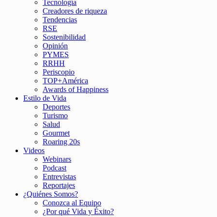
Tecnología
Creadores de riqueza
Tendencias
RSE
Sostenibilidad
Opinión
PYMES
RRHH
Periscopio
TOP+América
Awards of Happiness
Estilo de Vida
Deportes
Turismo
Salud
Gourmet
Roaring 20s
Videos
Webinars
Podcast
Entrevistas
Reportajes
¿Quiénes Somos?
Conozca al Equipo
¿Por qué Vida y Éxito?