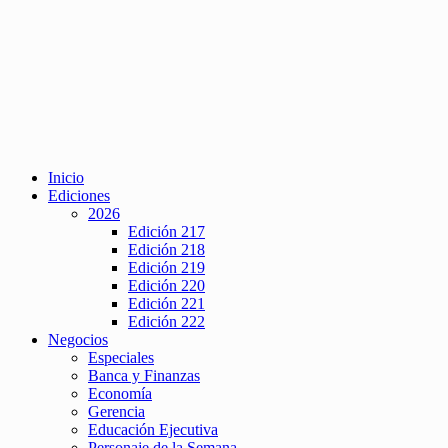
Inicio
Ediciones
2026
Edición 217
Edición 218
Edición 219
Edición 220
Edición 221
Edición 222
Negocios
Especiales
Banca y Finanzas
Economía
Gerencia
Educación Ejecutiva
Personaje de la Semana