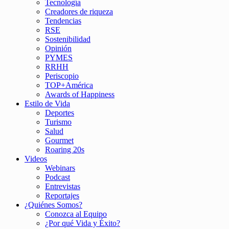
Tecnología
Creadores de riqueza
Tendencias
RSE
Sostenibilidad
Opinión
PYMES
RRHH
Periscopio
TOP+América
Awards of Happiness
Estilo de Vida
Deportes
Turismo
Salud
Gourmet
Roaring 20s
Videos
Webinars
Podcast
Entrevistas
Reportajes
¿Quiénes Somos?
Conozca al Equipo
¿Por qué Vida y Éxito?