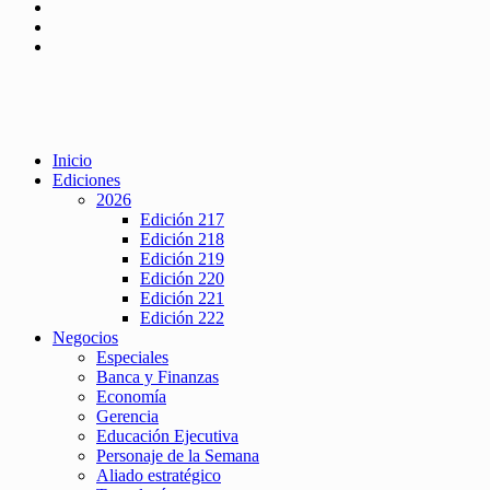
Inicio
Ediciones
2026
Edición 217
Edición 218
Edición 219
Edición 220
Edición 221
Edición 222
Negocios
Especiales
Banca y Finanzas
Economía
Gerencia
Educación Ejecutiva
Personaje de la Semana
Aliado estratégico