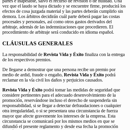
partes e inapelable, salvo el recurso de revisión o de nulidad. Una
vez que el laudo se haya dictado y se encuentre firme, producirá los
efectos de cosa juzgada material y las partes deberán cumplirlo sin
demora. Los árbitros decidirán cuál parte deberá pagar las costas
procesales y personales, así como otros gastos derivados del
arbitraje, además de las indemnizaciones que procedieren. El
procedimiento de arbitraje será conducido en idioma español.
CLÁUSULAS GENERALES
La responsabilidad de
Revista Vida y Éxito
finaliza con la entrega
de los respectivos premios.
De llegarse a demostrar que una persona recibe un premio por
medio de ardid, fraude o engaño,
Revista Vida y Éxito
podrá
reclamar en la vía civil los daños y perjuicios causados.
Revista Vida y Éxito
podrá tomar las medidas de seguridad que
considere pertinentes para el adecuado desenvolvimiento de la
promoción, reservándose incluso el derecho de suspenderla sin
responsabilidad, si se llegar a detectar defraudaciones o cualquier
otra irregularidad, o si se presentara una circunstancia de fuerza
mayor que afecte gravemente los intereses de la empresa. Esta
circunstancia se comunicará por los mismos medios en que se
difundió el presente reglamento y desde esa fecha la promoción