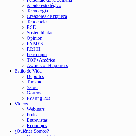
Aliado estratégico
Tecnología
Creadores de riqueza
Tendencias
RSE
Sostenibilidad
Opinión
PYMES
RRHH
Periscopio
TOP+América
Awards of Happiness
Estilo de Vida
Deportes
Turismo
Salud
Gourmet
Roaring 20s
Videos
Webinars
Podcast
Entrevistas
Reportajes
¿Quiénes Somos?