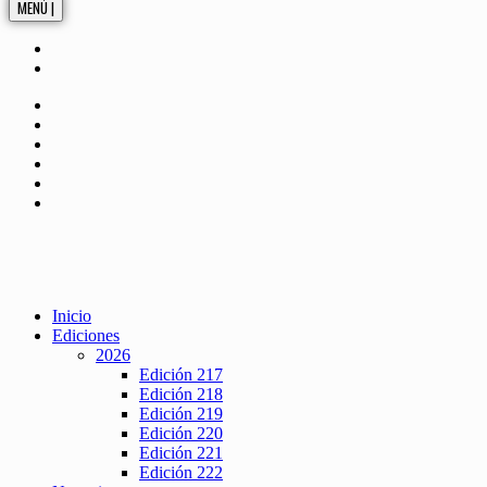
MENÚ |
Inicio
Ediciones
2026
Edición 217
Edición 218
Edición 219
Edición 220
Edición 221
Edición 222