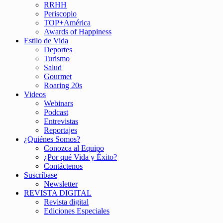
RRHH
Periscopio
TOP+América
Awards of Happiness
Estilo de Vida
Deportes
Turismo
Salud
Gourmet
Roaring 20s
Videos
Webinars
Podcast
Entrevistas
Reportajes
¿Quiénes Somos?
Conozca al Equipo
¿Por qué Vida y Éxito?
Contáctenos
Suscríbase
Newsletter
REVISTA DIGITAL
Revista digital
Ediciones Especiales