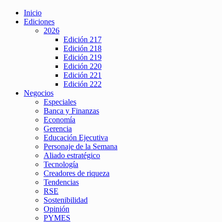
Inicio
Ediciones
2026
Edición 217
Edición 218
Edición 219
Edición 220
Edición 221
Edición 222
Negocios
Especiales
Banca y Finanzas
Economía
Gerencia
Educación Ejecutiva
Personaje de la Semana
Aliado estratégico
Tecnología
Creadores de riqueza
Tendencias
RSE
Sostenibilidad
Opinión
PYMES