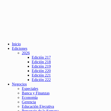
Inicio
Ediciones
2026
Edición 217
Edición 218
Edición 219
Edición 220
Edición 221
Edición 222
Negocios
Especiales
Banca y Finanzas
Economía
Gerencia
Educación Ejecutiva
Personaje de la Semana