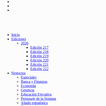
Inicio
Ediciones
2026
Edición 217
Edición 218
Edición 219
Edición 220
Edición 221
Edición 222
Negocios
Especiales
Banca y Finanzas
Economía
Gerencia
Educación Ejecutiva
Personaje de la Semana
Aliado estratégico