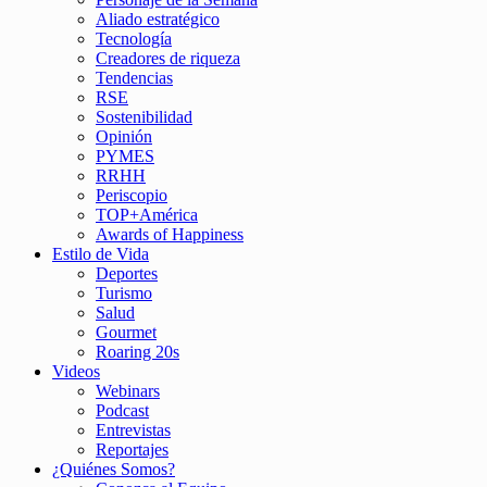
Aliado estratégico
Tecnología
Creadores de riqueza
Tendencias
RSE
Sostenibilidad
Opinión
PYMES
RRHH
Periscopio
TOP+América
Awards of Happiness
Estilo de Vida
Deportes
Turismo
Salud
Gourmet
Roaring 20s
Videos
Webinars
Podcast
Entrevistas
Reportajes
¿Quiénes Somos?