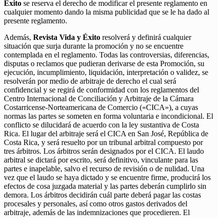
Éxito
se reserva el derecho de modificar el presente reglamento en
cualquier momento dando la misma publicidad que se le ha dado al
presente reglamento.
Además,
Revista Vida y Éxito
resolverá y definirá cualquier
situación que surja durante la promoción y no se encuentre
contemplada en el reglamento. Todas las controversias, diferencias,
disputas o reclamos que pudieran derivarse de esta Promoción, su
ejecución, incumplimiento, liquidación, interpretación o validez, se
resolverán por medio de arbitraje de derecho el cual será
confidencial y se regirá de conformidad con los reglamentos del
Centro Internacional de Conciliación y Arbitraje de la Cámara
Costarricense-Norteamericana de Comercio («CICA»), a cuyas
normas las partes se someten en forma voluntaria e incondicional. El
conflicto se dilucidará de acuerdo con la ley sustantiva de Costa
Rica. El lugar del arbitraje será el CICA en San José, República de
Costa Rica, y será resuelto por un tribunal arbitral compuesto por
tres árbitros. Los árbitros serán designados por el CICA. El laudo
arbitral se dictará por escrito, será definitivo, vinculante para las
partes e inapelable, salvo el recurso de revisión o de nulidad. Una
vez que el laudo se haya dictado y se encuentre firme, producirá los
efectos de cosa juzgada material y las partes deberán cumplirlo sin
demora. Los árbitros decidirán cuál parte deberá pagar las costas
procesales y personales, así como otros gastos derivados del
arbitraje, además de las indemnizaciones que procedieren. El