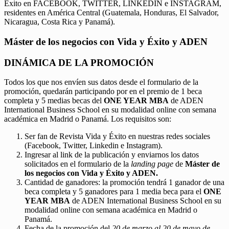
Éxito en FACEBOOK, TWITTER, LINKEDIN e INSTAGRAM,
residentes en América Central (Guatemala, Honduras, El Salvador,
Nicaragua, Costa Rica y Panamá).
Máster de los negocios con Vida y Éxito y ADEN
DINÁMICA DE LA PROMOCIÓN
Todos los que nos envíen sus datos desde el formulario de la
promoción, quedarán participando por en el premio de 1 beca
completa y 5 medias becas del
ONE YEAR MBA
de ADEN
International Business School en su modalidad online con semana
académica en Madrid o Panamá. Los requisitos son:
Ser fan de Revista Vida y Éxito en nuestras redes sociales
(Facebook, Twitter, Linkedin e Instagram).
Ingresar al link de la publicación y enviarnos los datos
solicitados en el formulario de la
landing page
de
Máster de
los negocios con Vida y Éxito y ADEN.
Cantidad de ganadores: la promoción tendrá 1 ganador de una
beca completa y 5 ganadores para 1 media beca para el
ONE
YEAR MBA
de ADEN International Business School en su
modalidad online con semana académica en Madrid o
Panamá.
Fecha de la promoción del
20 de marzo al 20 de mayo de