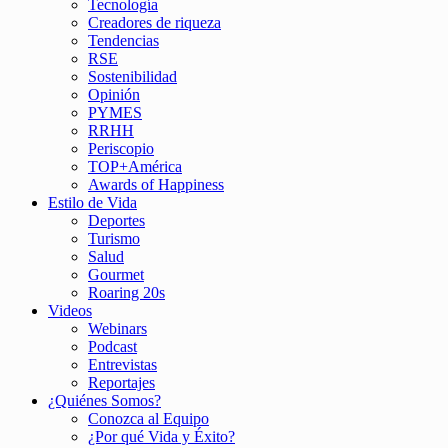
Tecnología
Creadores de riqueza
Tendencias
RSE
Sostenibilidad
Opinión
PYMES
RRHH
Periscopio
TOP+América
Awards of Happiness
Estilo de Vida
Deportes
Turismo
Salud
Gourmet
Roaring 20s
Videos
Webinars
Podcast
Entrevistas
Reportajes
¿Quiénes Somos?
Conozca al Equipo
¿Por qué Vida y Éxito?