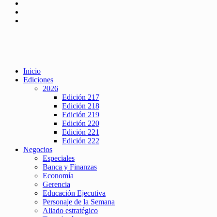
Inicio
Ediciones
2026
Edición 217
Edición 218
Edición 219
Edición 220
Edición 221
Edición 222
Negocios
Especiales
Banca y Finanzas
Economía
Gerencia
Educación Ejecutiva
Personaje de la Semana
Aliado estratégico