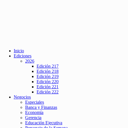
Inicio
Ediciones
2026
Edición 217
Edición 218
Edición 219
Edición 220
Edición 221
Edición 222
Negocios
Especiales
Banca y Finanzas
Economía
Gerencia
Educación Ejecutiva
Personaje de la Semana