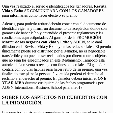
Una vez realizado el sorteo e identificados los ganadores,
Revista
Vida y Éxito
SE COMUNICARÁ CON LOS GANADORES,
para informarles cómo hacer efectivo su premio.
Además, para poderlo retirar deberán contar con el documento de
identidad vigente y firmar un documento de aceptación donde son
garantes de haber leído y entendido el presente reglamento y las
condiciones aquí estipuladas. Al ganador de la PROMOCIÓN
Máster de los negocios con Vida y Éxito y ADEN
, se le dará
difusión en la Revista Vida y Éxito y en las redes sociales. El premio
únicamente puede ser disfrutado por el ganador, no es negociable,
transferible y no pueden ser reclamados por dinero u otros objetos
que no sean los especificados en este Reglamento. Tampoco está
autorizada la reventa o recanje con fines comerciales. El ganador
contará con 30 días hábiles para hacer retiro de su premio, una vez
finalizado este plazo la persona favorecida perderá el derecho al
reclamo y el derecho al premio. El ganador deberá iniciar el
ONE
YEAR MBA
durante cualquiera de las fechas programadas por
ADEN International Business School para el 2018.
SOBRE LOS ASPECTOS NO CUBIERTOS CON
LA PROMOCIÓN.
Los premios consisten únicamente en lo estipulado en el apartado