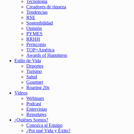
Tecnología
Creadores de riqueza
Tendencias
RSE
Sostenibilidad
Opinión
PYMES
RRHH
Periscopio
TOP+América
Awards of Happiness
Estilo de Vida
Deportes
Turismo
Salud
Gourmet
Roaring 20s
Videos
Webinars
Podcast
Entrevistas
Reportajes
¿Quiénes Somos?
Conozca al Equipo
¿Por qué Vida y Éxito?