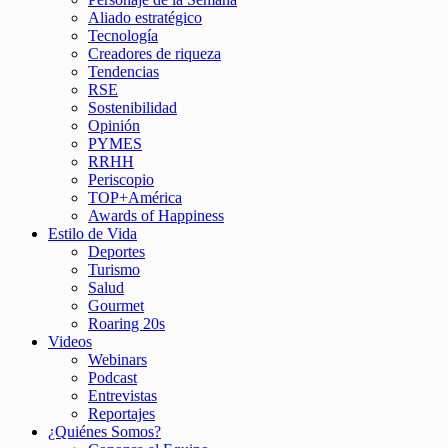
Aliado estratégico
Tecnología
Creadores de riqueza
Tendencias
RSE
Sostenibilidad
Opinión
PYMES
RRHH
Periscopio
TOP+América
Awards of Happiness
Estilo de Vida
Deportes
Turismo
Salud
Gourmet
Roaring 20s
Videos
Webinars
Podcast
Entrevistas
Reportajes
¿Quiénes Somos?