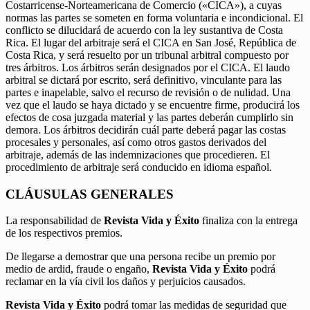
Costarricense-Norteamericana de Comercio («CICA»), a cuyas
normas las partes se someten en forma voluntaria e incondicional. El
conflicto se dilucidará de acuerdo con la ley sustantiva de Costa
Rica. El lugar del arbitraje será el CICA en San José, República de
Costa Rica, y será resuelto por un tribunal arbitral compuesto por
tres árbitros. Los árbitros serán designados por el CICA. El laudo
arbitral se dictará por escrito, será definitivo, vinculante para las
partes e inapelable, salvo el recurso de revisión o de nulidad. Una
vez que el laudo se haya dictado y se encuentre firme, producirá los
efectos de cosa juzgada material y las partes deberán cumplirlo sin
demora. Los árbitros decidirán cuál parte deberá pagar las costas
procesales y personales, así como otros gastos derivados del
arbitraje, además de las indemnizaciones que procedieren. El
procedimiento de arbitraje será conducido en idioma español.
CLÁUSULAS GENERALES
La responsabilidad de
Revista Vida y Éxito
finaliza con la entrega
de los respectivos premios.
De llegarse a demostrar que una persona recibe un premio por
medio de ardid, fraude o engaño,
Revista Vida y Éxito
podrá
reclamar en la vía civil los daños y perjuicios causados.
Revista Vida y Éxito
podrá tomar las medidas de seguridad que