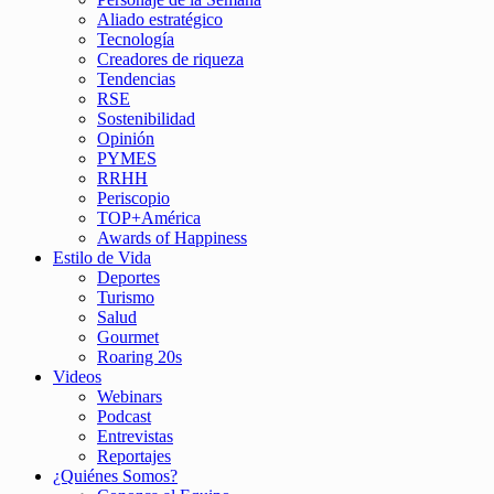
Aliado estratégico
Tecnología
Creadores de riqueza
Tendencias
RSE
Sostenibilidad
Opinión
PYMES
RRHH
Periscopio
TOP+América
Awards of Happiness
Estilo de Vida
Deportes
Turismo
Salud
Gourmet
Roaring 20s
Videos
Webinars
Podcast
Entrevistas
Reportajes
¿Quiénes Somos?