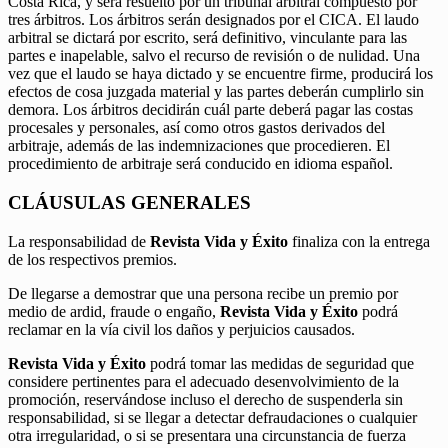
Costa Rica, y será resuelto por un tribunal arbitral compuesto por
tres árbitros. Los árbitros serán designados por el CICA. El laudo
arbitral se dictará por escrito, será definitivo, vinculante para las
partes e inapelable, salvo el recurso de revisión o de nulidad. Una
vez que el laudo se haya dictado y se encuentre firme, producirá los
efectos de cosa juzgada material y las partes deberán cumplirlo sin
demora. Los árbitros decidirán cuál parte deberá pagar las costas
procesales y personales, así como otros gastos derivados del
arbitraje, además de las indemnizaciones que procedieren. El
procedimiento de arbitraje será conducido en idioma español.
CLÁUSULAS GENERALES
La responsabilidad de
Revista Vida y Éxito
finaliza con la entrega
de los respectivos premios.
De llegarse a demostrar que una persona recibe un premio por
medio de ardid, fraude o engaño,
Revista Vida y Éxito
podrá
reclamar en la vía civil los daños y perjuicios causados.
Revista Vida y Éxito
podrá tomar las medidas de seguridad que
considere pertinentes para el adecuado desenvolvimiento de la
promoción, reservándose incluso el derecho de suspenderla sin
responsabilidad, si se llegar a detectar defraudaciones o cualquier
otra irregularidad, o si se presentara una circunstancia de fuerza