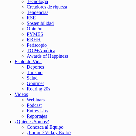
Tecnología
Creadores de riqueza
Tendencias
RSE
Sostenibilidad
Opinión
PYMES
RRHH
Periscopio
TOP+América
Awards of Happiness
Estilo de Vida
Deportes
Turismo
Salud
Gourmet
Roaring 20s
Videos
Webinars
Podcast
Entrevistas
Reportajes
¿Quiénes Somos?
Conozca al Equipo
¿Por qué Vida y Éxito?