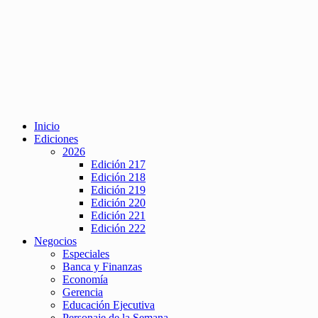
Inicio
Ediciones
2026
Edición 217
Edición 218
Edición 219
Edición 220
Edición 221
Edición 222
Negocios
Especiales
Banca y Finanzas
Economía
Gerencia
Educación Ejecutiva
Personaje de la Semana