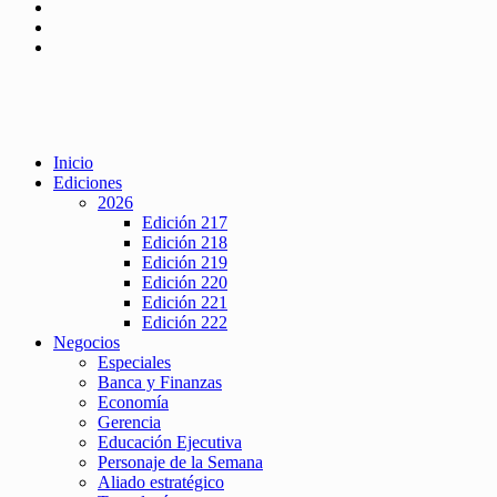
Inicio
Ediciones
2026
Edición 217
Edición 218
Edición 219
Edición 220
Edición 221
Edición 222
Negocios
Especiales
Banca y Finanzas
Economía
Gerencia
Educación Ejecutiva
Personaje de la Semana
Aliado estratégico