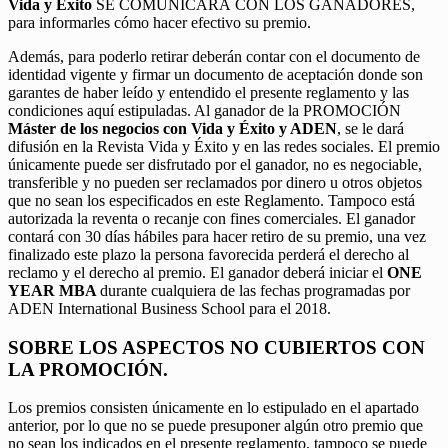
Vida y Éxito
SE COMUNICARÁ CON LOS GANADORES,
para informarles cómo hacer efectivo su premio.
Además, para poderlo retirar deberán contar con el documento de
identidad vigente y firmar un documento de aceptación donde son
garantes de haber leído y entendido el presente reglamento y las
condiciones aquí estipuladas. Al ganador de la PROMOCIÓN
Máster de los negocios con Vida y Éxito y ADEN
, se le dará
difusión en la Revista Vida y Éxito y en las redes sociales. El premio
únicamente puede ser disfrutado por el ganador, no es negociable,
transferible y no pueden ser reclamados por dinero u otros objetos
que no sean los especificados en este Reglamento. Tampoco está
autorizada la reventa o recanje con fines comerciales. El ganador
contará con 30 días hábiles para hacer retiro de su premio, una vez
finalizado este plazo la persona favorecida perderá el derecho al
reclamo y el derecho al premio. El ganador deberá iniciar el
ONE
YEAR MBA
durante cualquiera de las fechas programadas por
ADEN International Business School para el 2018.
SOBRE LOS ASPECTOS NO CUBIERTOS CON
LA PROMOCIÓN.
Los premios consisten únicamente en lo estipulado en el apartado
anterior, por lo que no se puede presuponer algún otro premio que
no sean los indicados en el presente reglamento, tampoco se puede