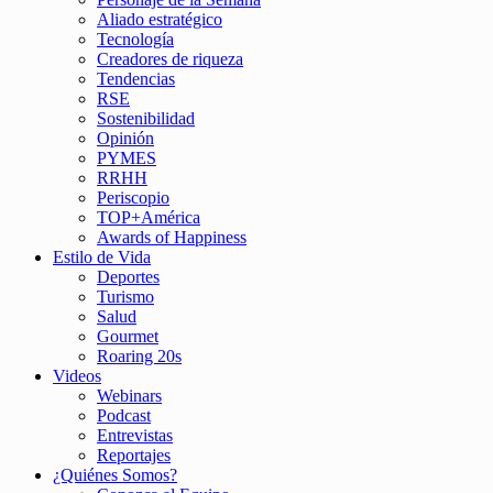
Aliado estratégico
Tecnología
Creadores de riqueza
Tendencias
RSE
Sostenibilidad
Opinión
PYMES
RRHH
Periscopio
TOP+América
Awards of Happiness
Estilo de Vida
Deportes
Turismo
Salud
Gourmet
Roaring 20s
Videos
Webinars
Podcast
Entrevistas
Reportajes
¿Quiénes Somos?