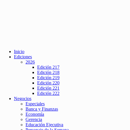
Inicio
Ediciones
2026
Edición 217
Edición 218
Edición 219
Edición 220
Edición 221
Edición 222
Negocios
Especiales
Banca y Finanzas
Economía
Gerencia
Educación Ejecutiva
Personaje de la Semana