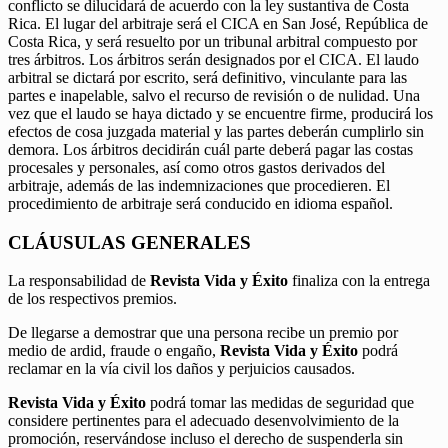
conflicto se dilucidará de acuerdo con la ley sustantiva de Costa
Rica. El lugar del arbitraje será el CICA en San José, República de
Costa Rica, y será resuelto por un tribunal arbitral compuesto por
tres árbitros. Los árbitros serán designados por el CICA. El laudo
arbitral se dictará por escrito, será definitivo, vinculante para las
partes e inapelable, salvo el recurso de revisión o de nulidad. Una
vez que el laudo se haya dictado y se encuentre firme, producirá los
efectos de cosa juzgada material y las partes deberán cumplirlo sin
demora. Los árbitros decidirán cuál parte deberá pagar las costas
procesales y personales, así como otros gastos derivados del
arbitraje, además de las indemnizaciones que procedieren. El
procedimiento de arbitraje será conducido en idioma español.
CLÁUSULAS GENERALES
La responsabilidad de
Revista Vida y Éxito
finaliza con la entrega
de los respectivos premios.
De llegarse a demostrar que una persona recibe un premio por
medio de ardid, fraude o engaño,
Revista Vida y Éxito
podrá
reclamar en la vía civil los daños y perjuicios causados.
Revista Vida y Éxito
podrá tomar las medidas de seguridad que
considere pertinentes para el adecuado desenvolvimiento de la
promoción, reservándose incluso el derecho de suspenderla sin