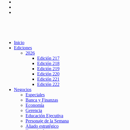
Inicio
Ediciones
2026
Edición 217
Edición 218
Edición 219
Edición 220
Edición 221
Edición 222
Negocios
Especiales
Banca y Finanzas
Economía
Gerencia
Educación Ejecutiva
Personaje de la Semana
Aliado estratégico