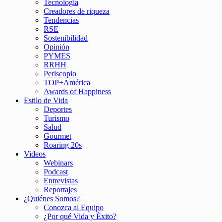
Tecnología
Creadores de riqueza
Tendencias
RSE
Sostenibilidad
Opinión
PYMES
RRHH
Periscopio
TOP+América
Awards of Happiness
Estilo de Vida
Deportes
Turismo
Salud
Gourmet
Roaring 20s
Videos
Webinars
Podcast
Entrevistas
Reportajes
¿Quiénes Somos?
Conozca al Equipo
¿Por qué Vida y Éxito?