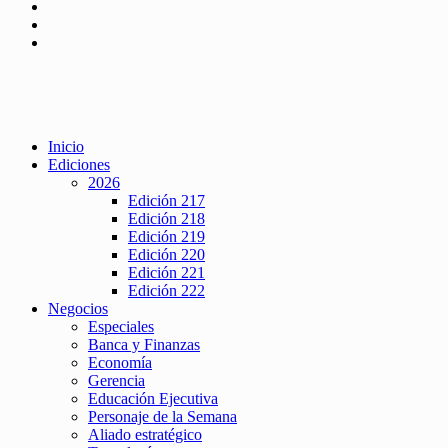
Inicio
Ediciones
2026
Edición 217
Edición 218
Edición 219
Edición 220
Edición 221
Edición 222
Negocios
Especiales
Banca y Finanzas
Economía
Gerencia
Educación Ejecutiva
Personaje de la Semana
Aliado estratégico