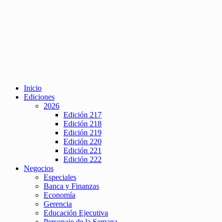
Inicio
Ediciones
2026
Edición 217
Edición 218
Edición 219
Edición 220
Edición 221
Edición 222
Negocios
Especiales
Banca y Finanzas
Economía
Gerencia
Educación Ejecutiva
Personaje de la Semana