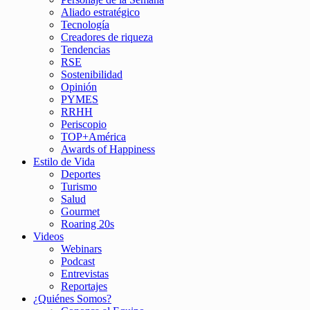
Aliado estratégico
Tecnología
Creadores de riqueza
Tendencias
RSE
Sostenibilidad
Opinión
PYMES
RRHH
Periscopio
TOP+América
Awards of Happiness
Estilo de Vida
Deportes
Turismo
Salud
Gourmet
Roaring 20s
Videos
Webinars
Podcast
Entrevistas
Reportajes
¿Quiénes Somos?