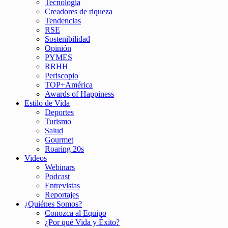
Tecnología
Creadores de riqueza
Tendencias
RSE
Sostenibilidad
Opinión
PYMES
RRHH
Periscopio
TOP+América
Awards of Happiness
Estilo de Vida
Deportes
Turismo
Salud
Gourmet
Roaring 20s
Videos
Webinars
Podcast
Entrevistas
Reportajes
¿Quiénes Somos?
Conozca al Equipo
¿Por qué Vida y Éxito?