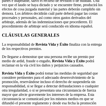
partes e inapelable, salvo el recurso de revisión o de nulidad. Una
vez que el laudo se haya dictado y se encuentre firme, producirá los
efectos de cosa juzgada material y las partes deberán cumplirlo sin
demora. Los árbitros decidirán cuál parte deberá pagar las costas
procesales y personales, así como otros gastos derivados del
arbitraje, además de las indemnizaciones que procedieren. El
procedimiento de arbitraje será conducido en idioma español.
CLÁUSULAS GENERALES
La responsabilidad de
Revista Vida y Éxito
finaliza con la entrega
de los respectivos premios.
De llegarse a demostrar que una persona recibe un premio por
medio de ardid, fraude o engaño,
Revista Vida y Éxito
podrá
reclamar en la vía civil los daños y perjuicios causados.
Revista Vida y Éxito
podrá tomar las medidas de seguridad que
considere pertinentes para el adecuado desenvolvimiento de la
promoción, reservándose incluso el derecho de suspenderla sin
responsabilidad, si se llegar a detectar defraudaciones o cualquier
otra irregularidad, o si se presentara una circunstancia de fuerza
mayor que afecte gravemente los intereses de la empresa. Esta
circunstancia se comunicará por los mismos medios en que se
difundió el presente reglamento y desde esa fecha la promoción