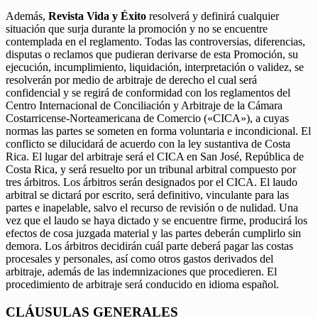
Además,
Revista Vida y Éxito
resolverá y definirá cualquier
situación que surja durante la promoción y no se encuentre
contemplada en el reglamento. Todas las controversias, diferencias,
disputas o reclamos que pudieran derivarse de esta Promoción, su
ejecución, incumplimiento, liquidación, interpretación o validez, se
resolverán por medio de arbitraje de derecho el cual será
confidencial y se regirá de conformidad con los reglamentos del
Centro Internacional de Conciliación y Arbitraje de la Cámara
Costarricense-Norteamericana de Comercio («CICA»), a cuyas
normas las partes se someten en forma voluntaria e incondicional. El
conflicto se dilucidará de acuerdo con la ley sustantiva de Costa
Rica. El lugar del arbitraje será el CICA en San José, República de
Costa Rica, y será resuelto por un tribunal arbitral compuesto por
tres árbitros. Los árbitros serán designados por el CICA. El laudo
arbitral se dictará por escrito, será definitivo, vinculante para las
partes e inapelable, salvo el recurso de revisión o de nulidad. Una
vez que el laudo se haya dictado y se encuentre firme, producirá los
efectos de cosa juzgada material y las partes deberán cumplirlo sin
demora. Los árbitros decidirán cuál parte deberá pagar las costas
procesales y personales, así como otros gastos derivados del
arbitraje, además de las indemnizaciones que procedieren. El
procedimiento de arbitraje será conducido en idioma español.
CLÁUSULAS GENERALES