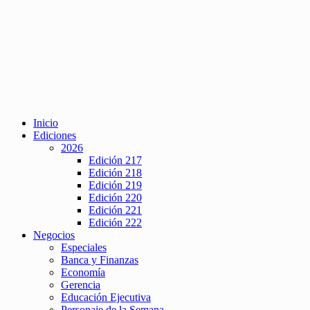
Inicio
Ediciones
2026
Edición 217
Edición 218
Edición 219
Edición 220
Edición 221
Edición 222
Negocios
Especiales
Banca y Finanzas
Economía
Gerencia
Educación Ejecutiva
Personaje de la Semana