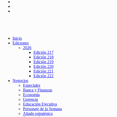
Inicio
Ediciones
2026
Edición 217
Edición 218
Edición 219
Edición 220
Edición 221
Edición 222
Negocios
Especiales
Banca y Finanzas
Economía
Gerencia
Educación Ejecutiva
Personaje de la Semana
Aliado estratégico