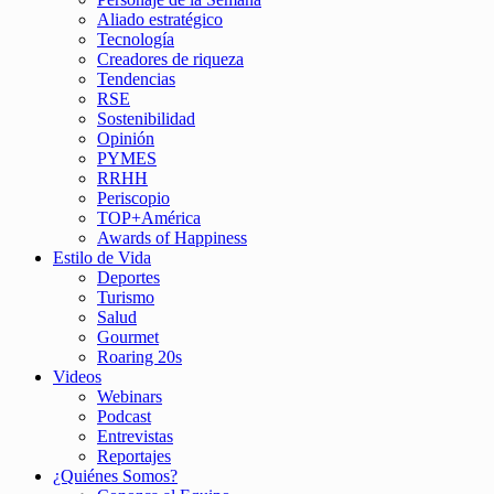
Aliado estratégico
Tecnología
Creadores de riqueza
Tendencias
RSE
Sostenibilidad
Opinión
PYMES
RRHH
Periscopio
TOP+América
Awards of Happiness
Estilo de Vida
Deportes
Turismo
Salud
Gourmet
Roaring 20s
Videos
Webinars
Podcast
Entrevistas
Reportajes
¿Quiénes Somos?