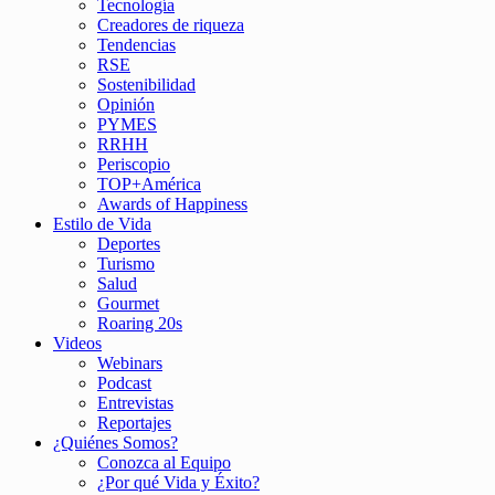
Tecnología
Creadores de riqueza
Tendencias
RSE
Sostenibilidad
Opinión
PYMES
RRHH
Periscopio
TOP+América
Awards of Happiness
Estilo de Vida
Deportes
Turismo
Salud
Gourmet
Roaring 20s
Videos
Webinars
Podcast
Entrevistas
Reportajes
¿Quiénes Somos?
Conozca al Equipo
¿Por qué Vida y Éxito?