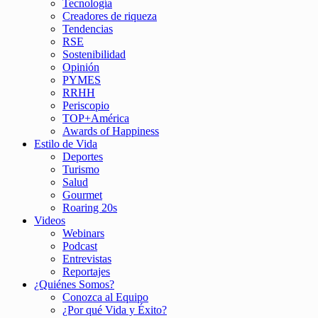
Tecnología
Creadores de riqueza
Tendencias
RSE
Sostenibilidad
Opinión
PYMES
RRHH
Periscopio
TOP+América
Awards of Happiness
Estilo de Vida
Deportes
Turismo
Salud
Gourmet
Roaring 20s
Videos
Webinars
Podcast
Entrevistas
Reportajes
¿Quiénes Somos?
Conozca al Equipo
¿Por qué Vida y Éxito?