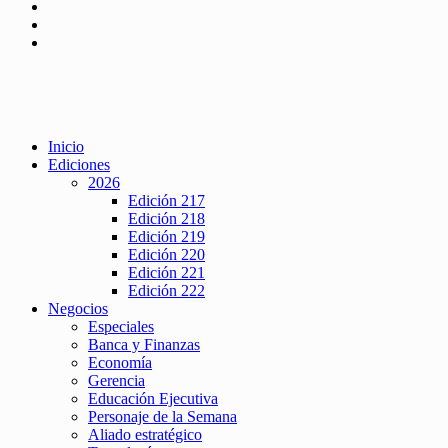
Inicio
Ediciones
2026
Edición 217
Edición 218
Edición 219
Edición 220
Edición 221
Edición 222
Negocios
Especiales
Banca y Finanzas
Economía
Gerencia
Educación Ejecutiva
Personaje de la Semana
Aliado estratégico