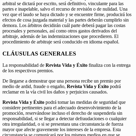
arbitral se dictará por escrito, será definitivo, vinculante para las
partes e inapelable, salvo el recurso de revisión o de nulidad. Una
vez que el laudo se haya dictado y se encuentre firme, producirá los
efectos de cosa juzgada material y las partes deberán cumplirlo sin
demora. Los árbitros decidirán cuál parte deberá pagar las costas
procesales y personales, así como otros gastos derivados del
arbitraje, además de las indemnizaciones que procedieren. El
procedimiento de arbitraje será conducido en idioma español.
CLÁUSULAS GENERALES
La responsabilidad de
Revista Vida y Éxito
finaliza con la entrega
de los respectivos premios.
De llegarse a demostrar que una persona recibe un premio por
medio de ardid, fraude o engaño,
Revista Vida y Éxito
podrá
reclamar en la vía civil los daños y perjuicios causados.
Revista Vida y Éxito
podrá tomar las medidas de seguridad que
considere pertinentes para el adecuado desenvolvimiento de la
promoción, reservándose incluso el derecho de suspenderla sin
responsabilidad, si se llegar a detectar defraudaciones o cualquier
otra irregularidad, o si se presentara una circunstancia de fuerza
mayor que afecte gravemente los intereses de la empresa. Esta
circunstancia se comunicará por los mismos medios en que se