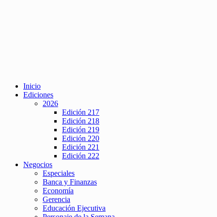
Inicio
Ediciones
2026
Edición 217
Edición 218
Edición 219
Edición 220
Edición 221
Edición 222
Negocios
Especiales
Banca y Finanzas
Economía
Gerencia
Educación Ejecutiva
Personaje de la Semana