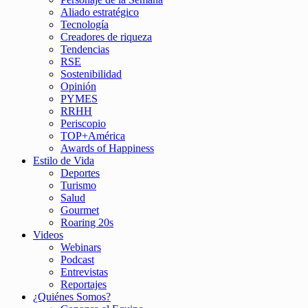
Aliado estratégico
Tecnología
Creadores de riqueza
Tendencias
RSE
Sostenibilidad
Opinión
PYMES
RRHH
Periscopio
TOP+América
Awards of Happiness
Estilo de Vida
Deportes
Turismo
Salud
Gourmet
Roaring 20s
Videos
Webinars
Podcast
Entrevistas
Reportajes
¿Quiénes Somos?