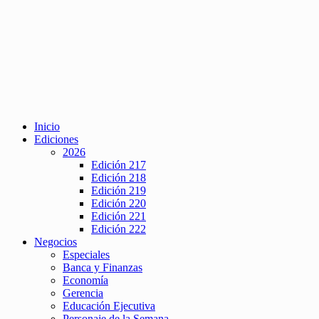
Inicio
Ediciones
2026
Edición 217
Edición 218
Edición 219
Edición 220
Edición 221
Edición 222
Negocios
Especiales
Banca y Finanzas
Economía
Gerencia
Educación Ejecutiva
Personaje de la Semana