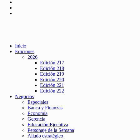
Inicio
Ediciones
2026
Edición 217
Edición 218
Edición 219
Edición 220
Edición 221
Edición 222
Negocios
Especiales
Banca y Finanzas
Economía
Gerencia
Educación Ejecutiva
Personaje de la Semana
Aliado estratégico