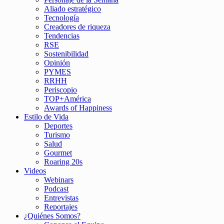
Aliado estratégico
Tecnología
Creadores de riqueza
Tendencias
RSE
Sostenibilidad
Opinión
PYMES
RRHH
Periscopio
TOP+América
Awards of Happiness
Estilo de Vida
Deportes
Turismo
Salud
Gourmet
Roaring 20s
Videos
Webinars
Podcast
Entrevistas
Reportajes
¿Quiénes Somos?