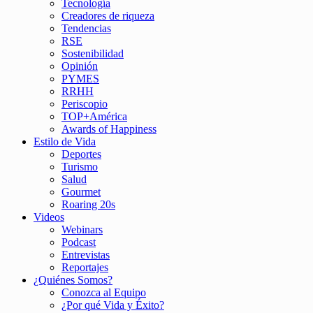
Tecnología
Creadores de riqueza
Tendencias
RSE
Sostenibilidad
Opinión
PYMES
RRHH
Periscopio
TOP+América
Awards of Happiness
Estilo de Vida
Deportes
Turismo
Salud
Gourmet
Roaring 20s
Videos
Webinars
Podcast
Entrevistas
Reportajes
¿Quiénes Somos?
Conozca al Equipo
¿Por qué Vida y Éxito?