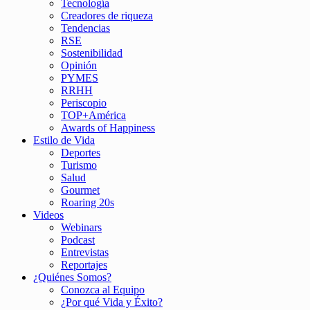
Tecnología
Creadores de riqueza
Tendencias
RSE
Sostenibilidad
Opinión
PYMES
RRHH
Periscopio
TOP+América
Awards of Happiness
Estilo de Vida
Deportes
Turismo
Salud
Gourmet
Roaring 20s
Videos
Webinars
Podcast
Entrevistas
Reportajes
¿Quiénes Somos?
Conozca al Equipo
¿Por qué Vida y Éxito?