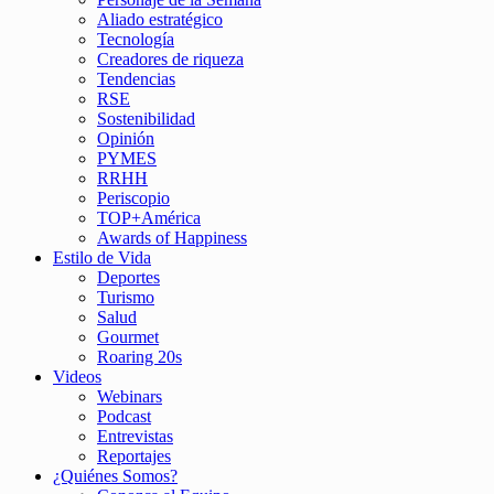
Aliado estratégico
Tecnología
Creadores de riqueza
Tendencias
RSE
Sostenibilidad
Opinión
PYMES
RRHH
Periscopio
TOP+América
Awards of Happiness
Estilo de Vida
Deportes
Turismo
Salud
Gourmet
Roaring 20s
Videos
Webinars
Podcast
Entrevistas
Reportajes
¿Quiénes Somos?