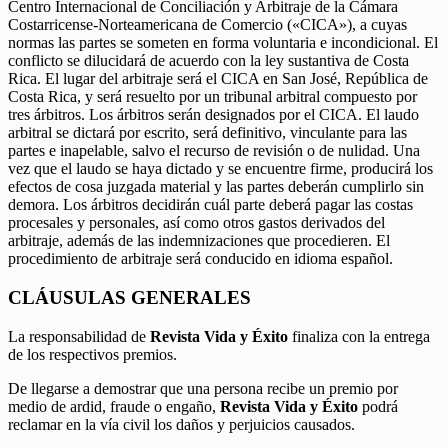
Centro Internacional de Conciliación y Arbitraje de la Cámara
Costarricense-Norteamericana de Comercio («CICA»), a cuyas
normas las partes se someten en forma voluntaria e incondicional. El
conflicto se dilucidará de acuerdo con la ley sustantiva de Costa
Rica. El lugar del arbitraje será el CICA en San José, República de
Costa Rica, y será resuelto por un tribunal arbitral compuesto por
tres árbitros. Los árbitros serán designados por el CICA. El laudo
arbitral se dictará por escrito, será definitivo, vinculante para las
partes e inapelable, salvo el recurso de revisión o de nulidad. Una
vez que el laudo se haya dictado y se encuentre firme, producirá los
efectos de cosa juzgada material y las partes deberán cumplirlo sin
demora. Los árbitros decidirán cuál parte deberá pagar las costas
procesales y personales, así como otros gastos derivados del
arbitraje, además de las indemnizaciones que procedieren. El
procedimiento de arbitraje será conducido en idioma español.
CLÁUSULAS GENERALES
La responsabilidad de
Revista Vida y Éxito
finaliza con la entrega
de los respectivos premios.
De llegarse a demostrar que una persona recibe un premio por
medio de ardid, fraude o engaño,
Revista Vida y Éxito
podrá
reclamar en la vía civil los daños y perjuicios causados.