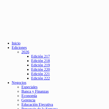
Inicio
Ediciones
2026
Edición 217
Edición 218
Edición 219
Edición 220
Edición 221
Edición 222
Negocios
Especiales
Banca y Finanzas
Economía
Gerencia
Educación Ejecutiva
Personaje de la Semana