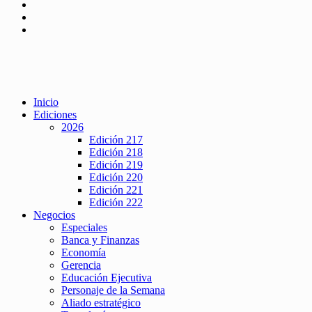
Inicio
Ediciones
2026
Edición 217
Edición 218
Edición 219
Edición 220
Edición 221
Edición 222
Negocios
Especiales
Banca y Finanzas
Economía
Gerencia
Educación Ejecutiva
Personaje de la Semana
Aliado estratégico