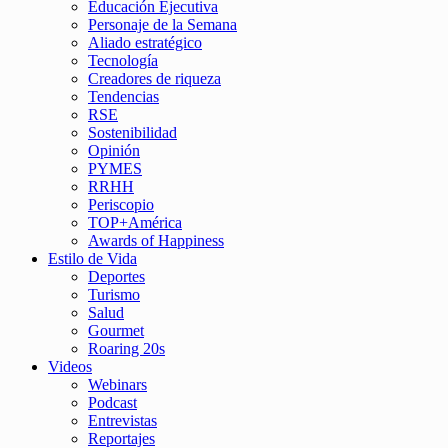
Educación Ejecutiva
Personaje de la Semana
Aliado estratégico
Tecnología
Creadores de riqueza
Tendencias
RSE
Sostenibilidad
Opinión
PYMES
RRHH
Periscopio
TOP+América
Awards of Happiness
Estilo de Vida
Deportes
Turismo
Salud
Gourmet
Roaring 20s
Videos
Webinars
Podcast
Entrevistas
Reportajes