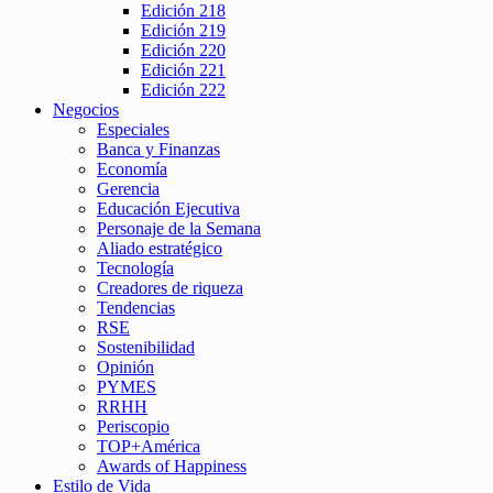
Edición 218
Edición 219
Edición 220
Edición 221
Edición 222
Negocios
Especiales
Banca y Finanzas
Economía
Gerencia
Educación Ejecutiva
Personaje de la Semana
Aliado estratégico
Tecnología
Creadores de riqueza
Tendencias
RSE
Sostenibilidad
Opinión
PYMES
RRHH
Periscopio
TOP+América
Awards of Happiness
Estilo de Vida