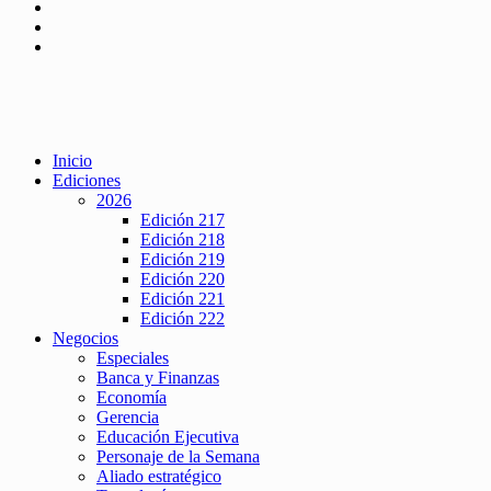
Inicio
Ediciones
2026
Edición 217
Edición 218
Edición 219
Edición 220
Edición 221
Edición 222
Negocios
Especiales
Banca y Finanzas
Economía
Gerencia
Educación Ejecutiva
Personaje de la Semana
Aliado estratégico