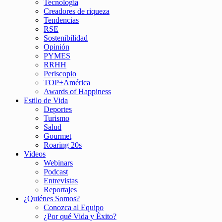
Tecnología
Creadores de riqueza
Tendencias
RSE
Sostenibilidad
Opinión
PYMES
RRHH
Periscopio
TOP+América
Awards of Happiness
Estilo de Vida
Deportes
Turismo
Salud
Gourmet
Roaring 20s
Videos
Webinars
Podcast
Entrevistas
Reportajes
¿Quiénes Somos?
Conozca al Equipo
¿Por qué Vida y Éxito?