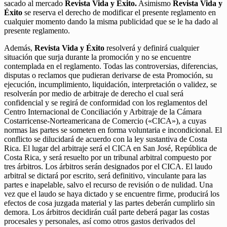
sacado al mercado
Revista Vida y Éxito.
Asimismo
Revista Vida y
Éxito
se reserva el derecho de modificar el presente reglamento en
cualquier momento dando la misma publicidad que se le ha dado al
presente reglamento.
Además,
Revista Vida y Éxito
resolverá y definirá cualquier
situación que surja durante la promoción y no se encuentre
contemplada en el reglamento. Todas las controversias, diferencias,
disputas o reclamos que pudieran derivarse de esta Promoción, su
ejecución, incumplimiento, liquidación, interpretación o validez, se
resolverán por medio de arbitraje de derecho el cual será
confidencial y se regirá de conformidad con los reglamentos del
Centro Internacional de Conciliación y Arbitraje de la Cámara
Costarricense-Norteamericana de Comercio («CICA»), a cuyas
normas las partes se someten en forma voluntaria e incondicional. El
conflicto se dilucidará de acuerdo con la ley sustantiva de Costa
Rica. El lugar del arbitraje será el CICA en San José, República de
Costa Rica, y será resuelto por un tribunal arbitral compuesto por
tres árbitros. Los árbitros serán designados por el CICA. El laudo
arbitral se dictará por escrito, será definitivo, vinculante para las
partes e inapelable, salvo el recurso de revisión o de nulidad. Una
vez que el laudo se haya dictado y se encuentre firme, producirá los
efectos de cosa juzgada material y las partes deberán cumplirlo sin
demora. Los árbitros decidirán cuál parte deberá pagar las costas
procesales y personales, así como otros gastos derivados del