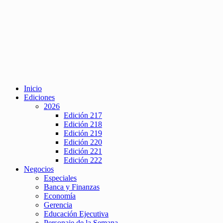
Inicio
Ediciones
2026
Edición 217
Edición 218
Edición 219
Edición 220
Edición 221
Edición 222
Negocios
Especiales
Banca y Finanzas
Economía
Gerencia
Educación Ejecutiva
Personaje de la Semana