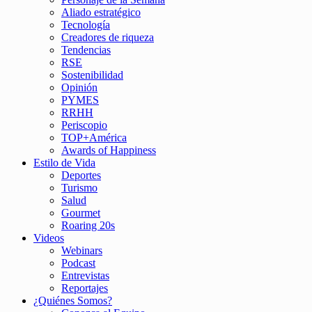
Aliado estratégico
Tecnología
Creadores de riqueza
Tendencias
RSE
Sostenibilidad
Opinión
PYMES
RRHH
Periscopio
TOP+América
Awards of Happiness
Estilo de Vida
Deportes
Turismo
Salud
Gourmet
Roaring 20s
Videos
Webinars
Podcast
Entrevistas
Reportajes
¿Quiénes Somos?