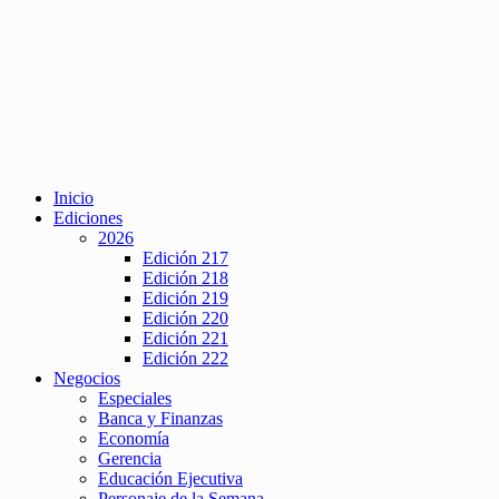
Inicio
Ediciones
2026
Edición 217
Edición 218
Edición 219
Edición 220
Edición 221
Edición 222
Negocios
Especiales
Banca y Finanzas
Economía
Gerencia
Educación Ejecutiva
Personaje de la Semana