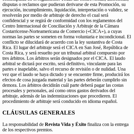
disputas o reclamos que pudieran derivarse de esta Promoción, su
ejecución, incumplimiento, liquidación, interpretación o validez, se
resolverán por medio de arbitraje de derecho el cual será
confidencial y se regirá de conformidad con los reglamentos del
Centro Internacional de Conciliación y Arbitraje de la Cámara
Costarricense-Norteamericana de Comercio («CICA»), a cuyas
normas las partes se someten en forma voluntaria e incondicional. El
conflicto se dilucidará de acuerdo con la ley sustantiva de Costa
Rica. El lugar del arbitraje será el CICA en San José, República de
Costa Rica, y será resuelto por un tribunal arbitral compuesto por
tres árbitros. Los árbitros serán designados por el CICA. El laudo
arbitral se dictará por escrito, será definitivo, vinculante para las
partes e inapelable, salvo el recurso de revisión o de nulidad. Una
vez que el laudo se haya dictado y se encuentre firme, producirá los
efectos de cosa juzgada material y las partes deberán cumplirlo sin
demora. Los árbitros decidirán cuál parte deberá pagar las costas
procesales y personales, así como otros gastos derivados del
arbitraje, además de las indemnizaciones que procedieren. El
procedimiento de arbitraje será conducido en idioma español.
CLÁUSULAS GENERALES
La responsabilidad de
Revista Vida y Éxito
finaliza con la entrega
de los respectivos premios.