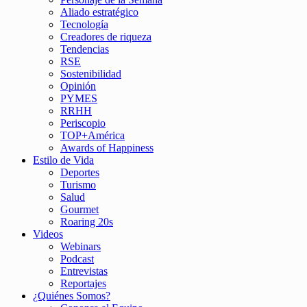
Aliado estratégico
Tecnología
Creadores de riqueza
Tendencias
RSE
Sostenibilidad
Opinión
PYMES
RRHH
Periscopio
TOP+América
Awards of Happiness
Estilo de Vida
Deportes
Turismo
Salud
Gourmet
Roaring 20s
Videos
Webinars
Podcast
Entrevistas
Reportajes
¿Quiénes Somos?