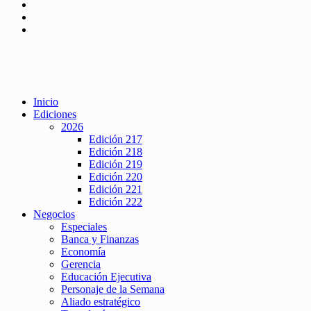
Inicio
Ediciones
2026
Edición 217
Edición 218
Edición 219
Edición 220
Edición 221
Edición 222
Negocios
Especiales
Banca y Finanzas
Economía
Gerencia
Educación Ejecutiva
Personaje de la Semana
Aliado estratégico