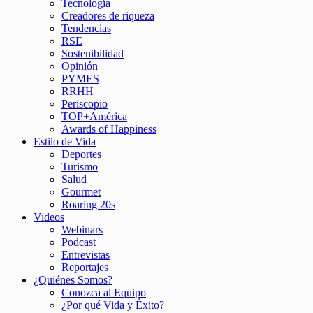
Tecnología
Creadores de riqueza
Tendencias
RSE
Sostenibilidad
Opinión
PYMES
RRHH
Periscopio
TOP+América
Awards of Happiness
Estilo de Vida
Deportes
Turismo
Salud
Gourmet
Roaring 20s
Videos
Webinars
Podcast
Entrevistas
Reportajes
¿Quiénes Somos?
Conozca al Equipo
¿Por qué Vida y Éxito?