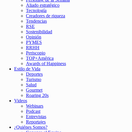
Aliado estratégico
Tecnología
Creadores de riqueza
Tendencias
RSE
Sostenibilidad
Opinión
PYMES
RRHH
Periscopio
TOP+América
Awards of Happiness
Estilo de Vida
Deportes
Turismo
Salud
Gourmet
Roaring 20s
Videos
Webinars
Podcast
Entrevistas
Reportajes
¿Quiénes Somos?