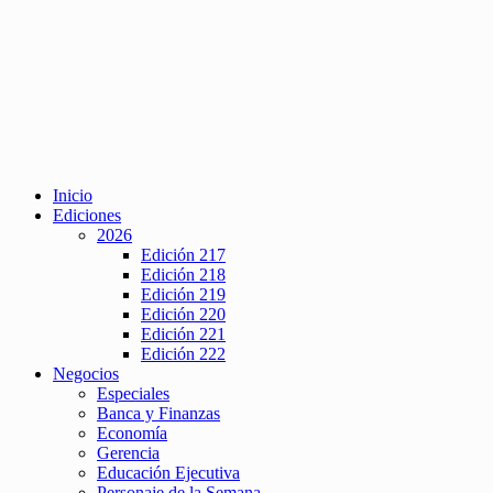
Inicio
Ediciones
2026
Edición 217
Edición 218
Edición 219
Edición 220
Edición 221
Edición 222
Negocios
Especiales
Banca y Finanzas
Economía
Gerencia
Educación Ejecutiva
Personaje de la Semana