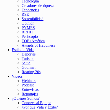
Tecnología
Creadores de riqueza
Tendencias
RSE
Sostenibilidad
Opinión
PYMES
RRHH
Periscopio
TOP+América
Awards of Happiness
Estilo de Vida
Deportes
Turismo
Salud
Gourmet
Roaring 20s
Videos
Webinars
Podcast
Entrevistas
Reportajes
¿Quiénes Somos?
Conozca al Equipo
¿Por qué Vida y Éxito?