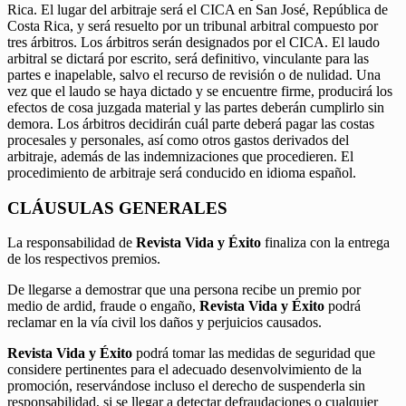
Rica. El lugar del arbitraje será el CICA en San José, República de
Costa Rica, y será resuelto por un tribunal arbitral compuesto por
tres árbitros. Los árbitros serán designados por el CICA. El laudo
arbitral se dictará por escrito, será definitivo, vinculante para las
partes e inapelable, salvo el recurso de revisión o de nulidad. Una
vez que el laudo se haya dictado y se encuentre firme, producirá los
efectos de cosa juzgada material y las partes deberán cumplirlo sin
demora. Los árbitros decidirán cuál parte deberá pagar las costas
procesales y personales, así como otros gastos derivados del
arbitraje, además de las indemnizaciones que procedieren. El
procedimiento de arbitraje será conducido en idioma español.
CLÁUSULAS GENERALES
La responsabilidad de
Revista Vida y Éxito
finaliza con la entrega
de los respectivos premios.
De llegarse a demostrar que una persona recibe un premio por
medio de ardid, fraude o engaño,
Revista Vida y Éxito
podrá
reclamar en la vía civil los daños y perjuicios causados.
Revista Vida y Éxito
podrá tomar las medidas de seguridad que
considere pertinentes para el adecuado desenvolvimiento de la
promoción, reservándose incluso el derecho de suspenderla sin
responsabilidad, si se llegar a detectar defraudaciones o cualquier