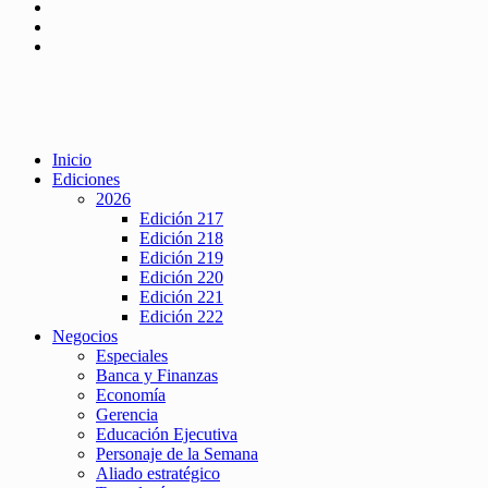
Inicio
Ediciones
2026
Edición 217
Edición 218
Edición 219
Edición 220
Edición 221
Edición 222
Negocios
Especiales
Banca y Finanzas
Economía
Gerencia
Educación Ejecutiva
Personaje de la Semana
Aliado estratégico