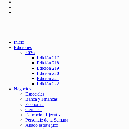
Inicio
Ediciones
2026
Edición 217
Edición 218
Edición 219
Edición 220
Edición 221
Edición 222
Negocios
Especiales
Banca y Finanzas
Economía
Gerencia
Educación Ejecutiva
Personaje de la Semana
Aliado estratégico