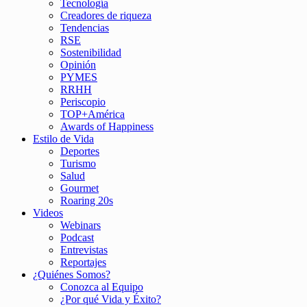
Tecnología
Creadores de riqueza
Tendencias
RSE
Sostenibilidad
Opinión
PYMES
RRHH
Periscopio
TOP+América
Awards of Happiness
Estilo de Vida
Deportes
Turismo
Salud
Gourmet
Roaring 20s
Videos
Webinars
Podcast
Entrevistas
Reportajes
¿Quiénes Somos?
Conozca al Equipo
¿Por qué Vida y Éxito?