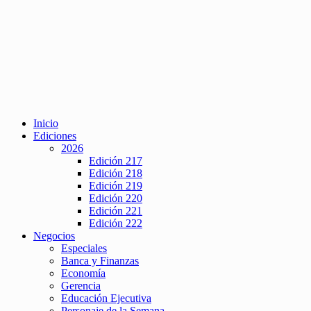
Inicio
Ediciones
2026
Edición 217
Edición 218
Edición 219
Edición 220
Edición 221
Edición 222
Negocios
Especiales
Banca y Finanzas
Economía
Gerencia
Educación Ejecutiva
Personaje de la Semana