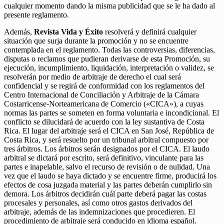
cualquier momento dando la misma publicidad que se le ha dado al
presente reglamento.
Además,
Revista Vida y Éxito
resolverá y definirá cualquier
situación que surja durante la promoción y no se encuentre
contemplada en el reglamento. Todas las controversias, diferencias,
disputas o reclamos que pudieran derivarse de esta Promoción, su
ejecución, incumplimiento, liquidación, interpretación o validez, se
resolverán por medio de arbitraje de derecho el cual será
confidencial y se regirá de conformidad con los reglamentos del
Centro Internacional de Conciliación y Arbitraje de la Cámara
Costarricense-Norteamericana de Comercio («CICA»), a cuyas
normas las partes se someten en forma voluntaria e incondicional. El
conflicto se dilucidará de acuerdo con la ley sustantiva de Costa
Rica. El lugar del arbitraje será el CICA en San José, República de
Costa Rica, y será resuelto por un tribunal arbitral compuesto por
tres árbitros. Los árbitros serán designados por el CICA. El laudo
arbitral se dictará por escrito, será definitivo, vinculante para las
partes e inapelable, salvo el recurso de revisión o de nulidad. Una
vez que el laudo se haya dictado y se encuentre firme, producirá los
efectos de cosa juzgada material y las partes deberán cumplirlo sin
demora. Los árbitros decidirán cuál parte deberá pagar las costas
procesales y personales, así como otros gastos derivados del
arbitraje, además de las indemnizaciones que procedieren. El
procedimiento de arbitraje será conducido en idioma español.