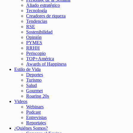
Aliado estratégico
Tecnología
Creadores de riqueza
Tendencias
RSE
Sostenibilidad
Opinión
PYMES
RRHH
Periscopio
TOP+América
Awards of Happiness
Estilo de Vida
Deportes
Turismo
Salud
Gourmet
Roaring 20s
Videos
Webinars
Podcast
Entrevistas
Reportajes
¿Quiénes Somos?