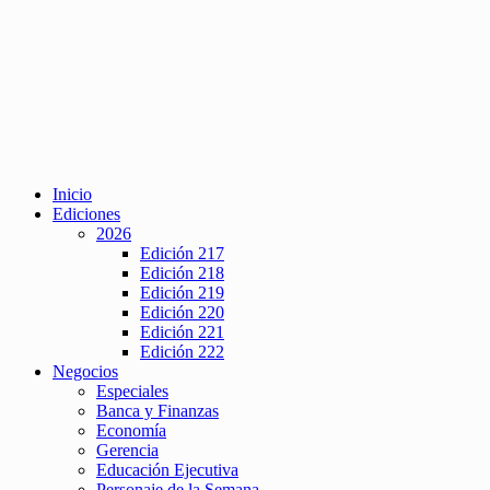
Inicio
Ediciones
2026
Edición 217
Edición 218
Edición 219
Edición 220
Edición 221
Edición 222
Negocios
Especiales
Banca y Finanzas
Economía
Gerencia
Educación Ejecutiva
Personaje de la Semana