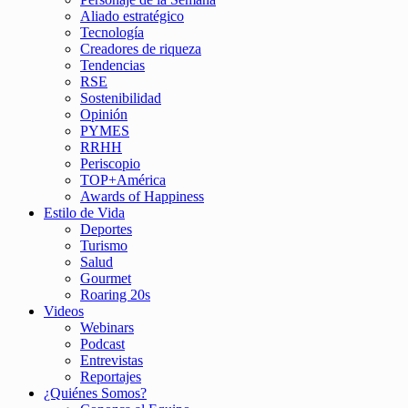
Aliado estratégico
Tecnología
Creadores de riqueza
Tendencias
RSE
Sostenibilidad
Opinión
PYMES
RRHH
Periscopio
TOP+América
Awards of Happiness
Estilo de Vida
Deportes
Turismo
Salud
Gourmet
Roaring 20s
Videos
Webinars
Podcast
Entrevistas
Reportajes
¿Quiénes Somos?