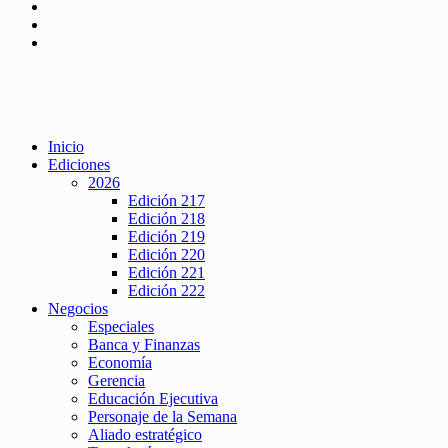
Inicio
Ediciones
2026
Edición 217
Edición 218
Edición 219
Edición 220
Edición 221
Edición 222
Negocios
Especiales
Banca y Finanzas
Economía
Gerencia
Educación Ejecutiva
Personaje de la Semana
Aliado estratégico