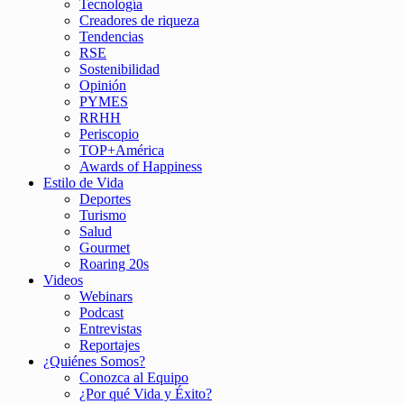
Tecnología
Creadores de riqueza
Tendencias
RSE
Sostenibilidad
Opinión
PYMES
RRHH
Periscopio
TOP+América
Awards of Happiness
Estilo de Vida
Deportes
Turismo
Salud
Gourmet
Roaring 20s
Videos
Webinars
Podcast
Entrevistas
Reportajes
¿Quiénes Somos?
Conozca al Equipo
¿Por qué Vida y Éxito?