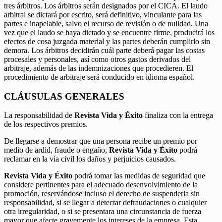
tres árbitros. Los árbitros serán designados por el CICA. El laudo
arbitral se dictará por escrito, será definitivo, vinculante para las
partes e inapelable, salvo el recurso de revisión o de nulidad. Una
vez que el laudo se haya dictado y se encuentre firme, producirá los
efectos de cosa juzgada material y las partes deberán cumplirlo sin
demora. Los árbitros decidirán cuál parte deberá pagar las costas
procesales y personales, así como otros gastos derivados del
arbitraje, además de las indemnizaciones que procedieren. El
procedimiento de arbitraje será conducido en idioma español.
CLÁUSULAS GENERALES
La responsabilidad de
Revista Vida y Éxito
finaliza con la entrega
de los respectivos premios.
De llegarse a demostrar que una persona recibe un premio por
medio de ardid, fraude o engaño,
Revista Vida y Éxito
podrá
reclamar en la vía civil los daños y perjuicios causados.
Revista Vida y Éxito
podrá tomar las medidas de seguridad que
considere pertinentes para el adecuado desenvolvimiento de la
promoción, reservándose incluso el derecho de suspenderla sin
responsabilidad, si se llegar a detectar defraudaciones o cualquier
otra irregularidad, o si se presentara una circunstancia de fuerza
mayor que afecte gravemente los intereses de la empresa. Esta