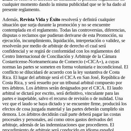
cualquier momento dando la misma publicidad que se le ha dado al
presente reglamento.
Además,
Revista Vida y Éxito
resolverá y definirá cualquier
situación que surja durante la promoción y no se encuentre
contemplada en el reglamento. Todas las controversias, diferencias,
disputas o reclamos que pudieran derivarse de esta Promoción, su
ejecución, incumplimiento, liquidación, interpretación o validez, se
resolverán por medio de arbitraje de derecho el cual será
confidencial y se regirá de conformidad con los reglamentos del
Centro Internacional de Conciliación y Arbitraje de la Cámara
Costarricense-Norteamericana de Comercio («CICA»), a cuyas
normas las partes se someten en forma voluntaria e incondicional. El
conflicto se dilucidará de acuerdo con la ley sustantiva de Costa
Rica. El lugar del arbitraje será el CICA en San José, República de
Costa Rica, y será resuelto por un tribunal arbitral compuesto por
tres árbitros. Los árbitros serán designados por el CICA. El laudo
arbitral se dictará por escrito, será definitivo, vinculante para las
partes e inapelable, salvo el recurso de revisión o de nulidad. Una
vez que el laudo se haya dictado y se encuentre firme, producirá los
efectos de cosa juzgada material y las partes deberán cumplirlo sin
demora. Los árbitros decidirán cuál parte deberá pagar las costas
procesales y personales, así como otros gastos derivados del
arbitraje, además de las indemnizaciones que procedieren. El
procedimiento de arbitraje será conducido en idioma español.