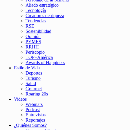
Aliado estratégico
Tecnología
Creadores de riqueza
Tendencias
RSE
Sostenibilidad
Opinión
PYMES
RRHH
Periscopio
TOP+América
Awards of Happiness
Estilo de Vida
Deportes
Turismo
Salud
Gourmet
Roaring 20s
Videos
Webinars
Podcast
Entrevistas
Reportajes
¿Quiénes Somos?