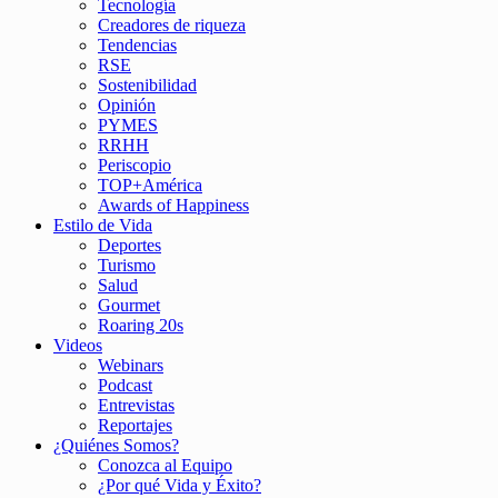
Tecnología
Creadores de riqueza
Tendencias
RSE
Sostenibilidad
Opinión
PYMES
RRHH
Periscopio
TOP+América
Awards of Happiness
Estilo de Vida
Deportes
Turismo
Salud
Gourmet
Roaring 20s
Videos
Webinars
Podcast
Entrevistas
Reportajes
¿Quiénes Somos?
Conozca al Equipo
¿Por qué Vida y Éxito?