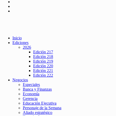
Inicio
Ediciones
2026
Edición 217
Edición 218
Edición 219
Edición 220
Edición 221
Edición 222
Negocios
Especiales
Banca y Finanzas
Economía
Gerencia
Educación Ejecutiva
Personaje de la Semana
Aliado estratégico