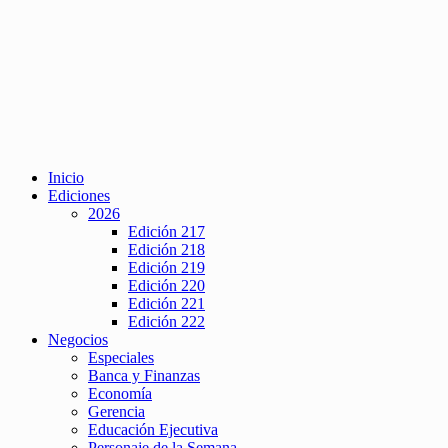
Inicio
Ediciones
2026
Edición 217
Edición 218
Edición 219
Edición 220
Edición 221
Edición 222
Negocios
Especiales
Banca y Finanzas
Economía
Gerencia
Educación Ejecutiva
Personaje de la Semana