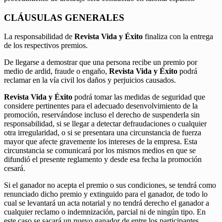
CLÁUSULAS GENERALES
La responsabilidad de
Revista Vida y Éxito
finaliza con la entrega
de los respectivos premios.
De llegarse a demostrar que una persona recibe un premio por
medio de ardid, fraude o engaño,
Revista Vida y Éxito
podrá
reclamar en la vía civil los daños y perjuicios causados.
Revista Vida y Éxito
podrá tomar las medidas de seguridad que
considere pertinentes para el adecuado desenvolvimiento de la
promoción, reservándose incluso el derecho de suspenderla sin
responsabilidad, si se llegar a detectar defraudaciones o cualquier
otra irregularidad, o si se presentara una circunstancia de fuerza
mayor que afecte gravemente los intereses de la empresa. Esta
circunstancia se comunicará por los mismos medios en que se
difundió el presente reglamento y desde esa fecha la promoción
cesará.
Si el ganador no acepta el premio o sus condiciones, se tendrá como
renunciado dicho premio y extinguido para el ganador, de todo lo
cual se levantará un acta notarial y no tendrá derecho el ganador a
cualquier reclamo o indemnización, parcial ni de ningún tipo. En
este caso se sacará un nuevo ganador de entre los participantes.