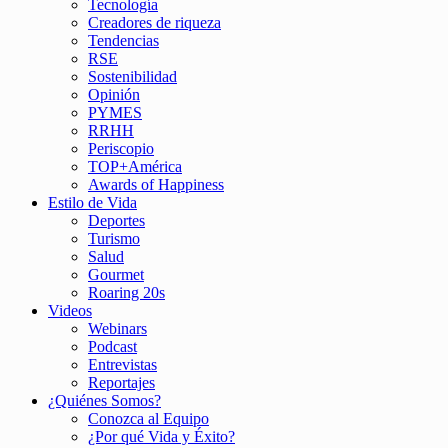
Tecnología
Creadores de riqueza
Tendencias
RSE
Sostenibilidad
Opinión
PYMES
RRHH
Periscopio
TOP+América
Awards of Happiness
Estilo de Vida
Deportes
Turismo
Salud
Gourmet
Roaring 20s
Videos
Webinars
Podcast
Entrevistas
Reportajes
¿Quiénes Somos?
Conozca al Equipo
¿Por qué Vida y Éxito?