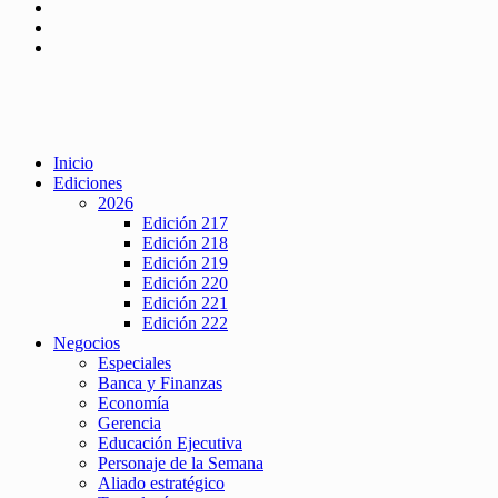
Inicio
Ediciones
2026
Edición 217
Edición 218
Edición 219
Edición 220
Edición 221
Edición 222
Negocios
Especiales
Banca y Finanzas
Economía
Gerencia
Educación Ejecutiva
Personaje de la Semana
Aliado estratégico