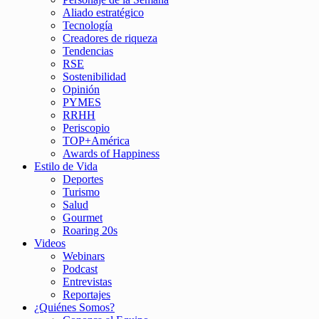
Aliado estratégico
Tecnología
Creadores de riqueza
Tendencias
RSE
Sostenibilidad
Opinión
PYMES
RRHH
Periscopio
TOP+América
Awards of Happiness
Estilo de Vida
Deportes
Turismo
Salud
Gourmet
Roaring 20s
Videos
Webinars
Podcast
Entrevistas
Reportajes
¿Quiénes Somos?