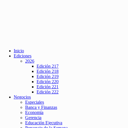
Inicio
Ediciones
2026
Edición 217
Edición 218
Edición 219
Edición 220
Edición 221
Edición 222
Negocios
Especiales
Banca y Finanzas
Economía
Gerencia
Educación Ejecutiva
Personaje de la Semana