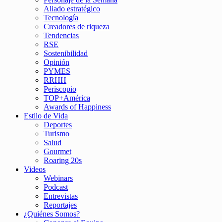
Aliado estratégico
Tecnología
Creadores de riqueza
Tendencias
RSE
Sostenibilidad
Opinión
PYMES
RRHH
Periscopio
TOP+América
Awards of Happiness
Estilo de Vida
Deportes
Turismo
Salud
Gourmet
Roaring 20s
Videos
Webinars
Podcast
Entrevistas
Reportajes
¿Quiénes Somos?