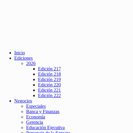
Inicio
Ediciones
2026
Edición 217
Edición 218
Edición 219
Edición 220
Edición 221
Edición 222
Negocios
Especiales
Banca y Finanzas
Economía
Gerencia
Educación Ejecutiva
Personaje de la Semana