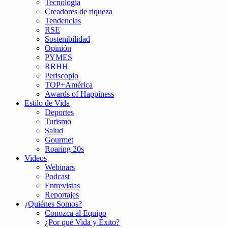
Tecnología
Creadores de riqueza
Tendencias
RSE
Sostenibilidad
Opinión
PYMES
RRHH
Periscopio
TOP+América
Awards of Happiness
Estilo de Vida
Deportes
Turismo
Salud
Gourmet
Roaring 20s
Videos
Webinars
Podcast
Entrevistas
Reportajes
¿Quiénes Somos?
Conozca al Equipo
¿Por qué Vida y Éxito?