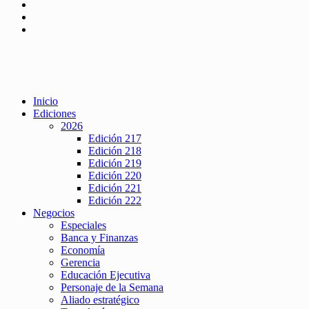
Inicio
Ediciones
2026
Edición 217
Edición 218
Edición 219
Edición 220
Edición 221
Edición 222
Negocios
Especiales
Banca y Finanzas
Economía
Gerencia
Educación Ejecutiva
Personaje de la Semana
Aliado estratégico