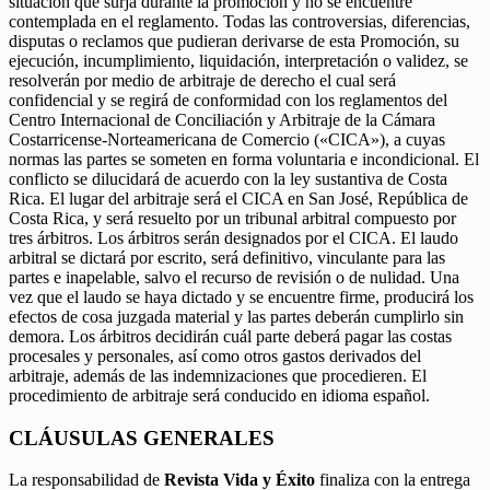
situación que surja durante la promoción y no se encuentre
contemplada en el reglamento. Todas las controversias, diferencias,
disputas o reclamos que pudieran derivarse de esta Promoción, su
ejecución, incumplimiento, liquidación, interpretación o validez, se
resolverán por medio de arbitraje de derecho el cual será
confidencial y se regirá de conformidad con los reglamentos del
Centro Internacional de Conciliación y Arbitraje de la Cámara
Costarricense-Norteamericana de Comercio («CICA»), a cuyas
normas las partes se someten en forma voluntaria e incondicional. El
conflicto se dilucidará de acuerdo con la ley sustantiva de Costa
Rica. El lugar del arbitraje será el CICA en San José, República de
Costa Rica, y será resuelto por un tribunal arbitral compuesto por
tres árbitros. Los árbitros serán designados por el CICA. El laudo
arbitral se dictará por escrito, será definitivo, vinculante para las
partes e inapelable, salvo el recurso de revisión o de nulidad. Una
vez que el laudo se haya dictado y se encuentre firme, producirá los
efectos de cosa juzgada material y las partes deberán cumplirlo sin
demora. Los árbitros decidirán cuál parte deberá pagar las costas
procesales y personales, así como otros gastos derivados del
arbitraje, además de las indemnizaciones que procedieren. El
procedimiento de arbitraje será conducido en idioma español.
CLÁUSULAS GENERALES
La responsabilidad de
Revista Vida y Éxito
finaliza con la entrega