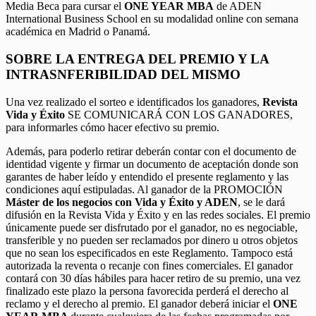
Media Beca para cursar el
ONE YEAR MBA
de ADEN
International Business School en su modalidad online con semana
académica en Madrid o Panamá.
SOBRE LA ENTREGA DEL PREMIO Y LA
INTRASNFERIBILIDAD DEL MISMO
Una vez realizado el sorteo e identificados los ganadores,
Revista
Vida y Éxito
SE COMUNICARÁ CON LOS GANADORES,
para informarles cómo hacer efectivo su premio.
Además, para poderlo retirar deberán contar con el documento de
identidad vigente y firmar un documento de aceptación donde son
garantes de haber leído y entendido el presente reglamento y las
condiciones aquí estipuladas. Al ganador de la PROMOCIÓN
Máster de los negocios con Vida y Éxito y ADEN
, se le dará
difusión en la Revista Vida y Éxito y en las redes sociales. El premio
únicamente puede ser disfrutado por el ganador, no es negociable,
transferible y no pueden ser reclamados por dinero u otros objetos
que no sean los especificados en este Reglamento. Tampoco está
autorizada la reventa o recanje con fines comerciales. El ganador
contará con 30 días hábiles para hacer retiro de su premio, una vez
finalizado este plazo la persona favorecida perderá el derecho al
reclamo y el derecho al premio. El ganador deberá iniciar el
ONE