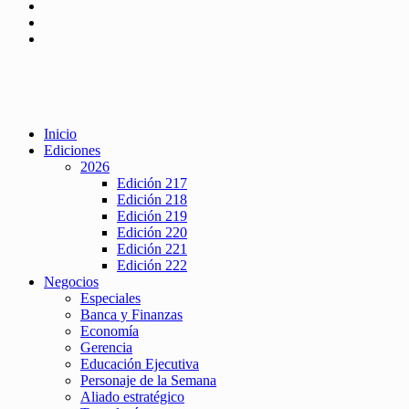
Inicio
Ediciones
2026
Edición 217
Edición 218
Edición 219
Edición 220
Edición 221
Edición 222
Negocios
Especiales
Banca y Finanzas
Economía
Gerencia
Educación Ejecutiva
Personaje de la Semana
Aliado estratégico