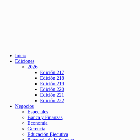
Inicio
Ediciones
2026
Edición 217
Edición 218
Edición 219
Edición 220
Edición 221
Edición 222
Negocios
Especiales
Banca y Finanzas
Economía
Gerencia
Educación Ejecutiva
Personaje de la Semana