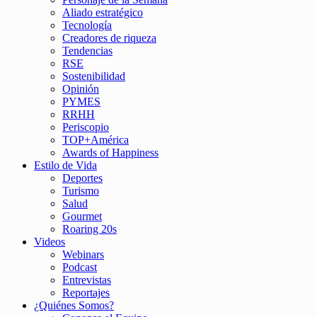
Aliado estratégico
Tecnología
Creadores de riqueza
Tendencias
RSE
Sostenibilidad
Opinión
PYMES
RRHH
Periscopio
TOP+América
Awards of Happiness
Estilo de Vida
Deportes
Turismo
Salud
Gourmet
Roaring 20s
Videos
Webinars
Podcast
Entrevistas
Reportajes
¿Quiénes Somos?