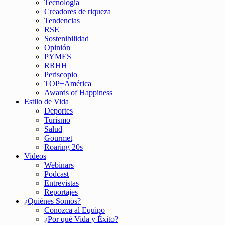
Tecnología
Creadores de riqueza
Tendencias
RSE
Sostenibilidad
Opinión
PYMES
RRHH
Periscopio
TOP+América
Awards of Happiness
Estilo de Vida
Deportes
Turismo
Salud
Gourmet
Roaring 20s
Videos
Webinars
Podcast
Entrevistas
Reportajes
¿Quiénes Somos?
Conozca al Equipo
¿Por qué Vida y Éxito?