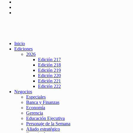
Inicio
Ediciones
2026
Edición 217
Edición 218
Edición 219
Edición 220
Edición 221
Edición 222
Negocios
Especiales
Banca y Finanzas
Economía
Gerencia
Educación Ejecutiva
Personaje de la Semana
Aliado estratégico