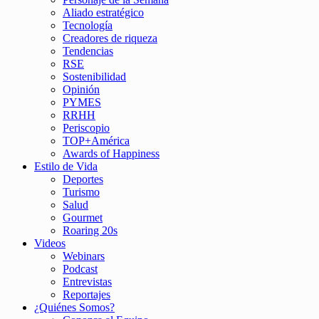
Aliado estratégico
Tecnología
Creadores de riqueza
Tendencias
RSE
Sostenibilidad
Opinión
PYMES
RRHH
Periscopio
TOP+América
Awards of Happiness
Estilo de Vida
Deportes
Turismo
Salud
Gourmet
Roaring 20s
Videos
Webinars
Podcast
Entrevistas
Reportajes
¿Quiénes Somos?