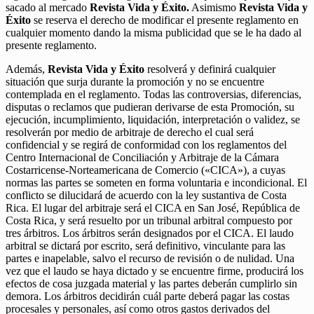
sacado al mercado
Revista Vida y Éxito.
Asimismo
Revista Vida y
Éxito
se reserva el derecho de modificar el presente reglamento en
cualquier momento dando la misma publicidad que se le ha dado al
presente reglamento.
Además,
Revista Vida y Éxito
resolverá y definirá cualquier
situación que surja durante la promoción y no se encuentre
contemplada en el reglamento. Todas las controversias, diferencias,
disputas o reclamos que pudieran derivarse de esta Promoción, su
ejecución, incumplimiento, liquidación, interpretación o validez, se
resolverán por medio de arbitraje de derecho el cual será
confidencial y se regirá de conformidad con los reglamentos del
Centro Internacional de Conciliación y Arbitraje de la Cámara
Costarricense-Norteamericana de Comercio («CICA»), a cuyas
normas las partes se someten en forma voluntaria e incondicional. El
conflicto se dilucidará de acuerdo con la ley sustantiva de Costa
Rica. El lugar del arbitraje será el CICA en San José, República de
Costa Rica, y será resuelto por un tribunal arbitral compuesto por
tres árbitros. Los árbitros serán designados por el CICA. El laudo
arbitral se dictará por escrito, será definitivo, vinculante para las
partes e inapelable, salvo el recurso de revisión o de nulidad. Una
vez que el laudo se haya dictado y se encuentre firme, producirá los
efectos de cosa juzgada material y las partes deberán cumplirlo sin
demora. Los árbitros decidirán cuál parte deberá pagar las costas
procesales y personales, así como otros gastos derivados del