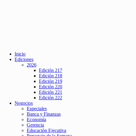
Inicio
Ediciones
2026
Edición 217
Edición 218
Edición 219
Edición 220
Edición 221
Edición 222
Negocios
Especiales
Banca y Finanzas
Economía
Gerencia
Educación Ejecutiva
Personaje de la Semana