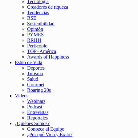
Tecnología
Creadores de riqueza
Tendencias
RSE
Sostenibilidad
Opinión
PYMES
RRHH
Periscopio
TOP+América
Awards of Happiness
Estilo de Vida
Deportes
Turismo
Salud
Gourmet
Roaring 20s
Videos
Webinars
Podcast
Entrevistas
Reportajes
¿Quiénes Somos?
Conozca al Equipo
¿Por qué Vida y Éxito?