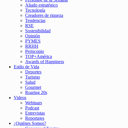
Aliado estratégico
Tecnología
Creadores de riqueza
Tendencias
RSE
Sostenibilidad
Opinión
PYMES
RRHH
Periscopio
TOP+América
Awards of Happiness
Estilo de Vida
Deportes
Turismo
Salud
Gourmet
Roaring 20s
Videos
Webinars
Podcast
Entrevistas
Reportajes
¿Quiénes Somos?