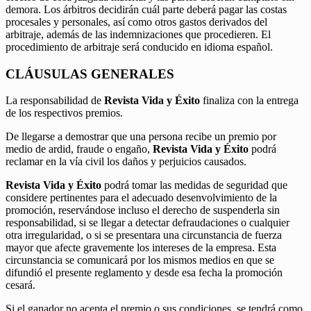
demora. Los árbitros decidirán cuál parte deberá pagar las costas
procesales y personales, así como otros gastos derivados del
arbitraje, además de las indemnizaciones que procedieren. El
procedimiento de arbitraje será conducido en idioma español.
CLÁUSULAS GENERALES
La responsabilidad de
Revista Vida y Éxito
finaliza con la entrega
de los respectivos premios.
De llegarse a demostrar que una persona recibe un premio por
medio de ardid, fraude o engaño,
Revista Vida y Éxito
podrá
reclamar en la vía civil los daños y perjuicios causados.
Revista Vida y Éxito
podrá tomar las medidas de seguridad que
considere pertinentes para el adecuado desenvolvimiento de la
promoción, reservándose incluso el derecho de suspenderla sin
responsabilidad, si se llegar a detectar defraudaciones o cualquier
otra irregularidad, o si se presentara una circunstancia de fuerza
mayor que afecte gravemente los intereses de la empresa. Esta
circunstancia se comunicará por los mismos medios en que se
difundió el presente reglamento y desde esa fecha la promoción
cesará.
Si el ganador no acepta el premio o sus condiciones, se tendrá como