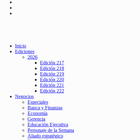
Inicio
Ediciones
2026
Edición 217
Edición 218
Edición 219
Edición 220
Edición 221
Edición 222
Negocios
Especiales
Banca y Finanzas
Economía
Gerencia
Educación Ejecutiva
Personaje de la Semana
Aliado estratégico