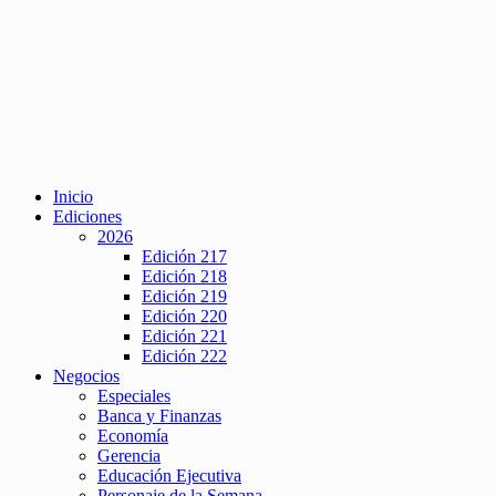
Inicio
Ediciones
2026
Edición 217
Edición 218
Edición 219
Edición 220
Edición 221
Edición 222
Negocios
Especiales
Banca y Finanzas
Economía
Gerencia
Educación Ejecutiva
Personaje de la Semana