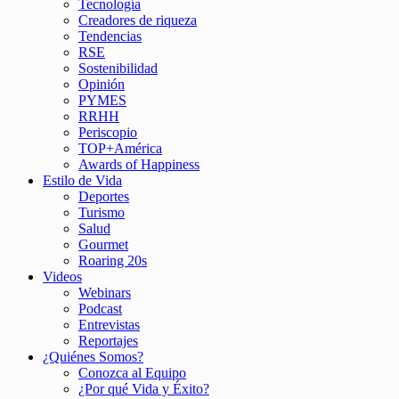
Tecnología
Creadores de riqueza
Tendencias
RSE
Sostenibilidad
Opinión
PYMES
RRHH
Periscopio
TOP+América
Awards of Happiness
Estilo de Vida
Deportes
Turismo
Salud
Gourmet
Roaring 20s
Videos
Webinars
Podcast
Entrevistas
Reportajes
¿Quiénes Somos?
Conozca al Equipo
¿Por qué Vida y Éxito?