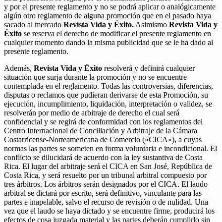
y por el presente reglamento y no se podrá aplicar o analógicamente
algún otro reglamento de alguna promoción que en el pasado haya
sacado al mercado
Revista Vida y Éxito.
Asimismo
Revista Vida y
Éxito
se reserva el derecho de modificar el presente reglamento en
cualquier momento dando la misma publicidad que se le ha dado al
presente reglamento.
Además,
Revista Vida y Éxito
resolverá y definirá cualquier
situación que surja durante la promoción y no se encuentre
contemplada en el reglamento. Todas las controversias, diferencias,
disputas o reclamos que pudieran derivarse de esta Promoción, su
ejecución, incumplimiento, liquidación, interpretación o validez, se
resolverán por medio de arbitraje de derecho el cual será
confidencial y se regirá de conformidad con los reglamentos del
Centro Internacional de Conciliación y Arbitraje de la Cámara
Costarricense-Norteamericana de Comercio («CICA»), a cuyas
normas las partes se someten en forma voluntaria e incondicional. El
conflicto se dilucidará de acuerdo con la ley sustantiva de Costa
Rica. El lugar del arbitraje será el CICA en San José, República de
Costa Rica, y será resuelto por un tribunal arbitral compuesto por
tres árbitros. Los árbitros serán designados por el CICA. El laudo
arbitral se dictará por escrito, será definitivo, vinculante para las
partes e inapelable, salvo el recurso de revisión o de nulidad. Una
vez que el laudo se haya dictado y se encuentre firme, producirá los
efectos de cosa juzgada material y las partes deberán cumplirlo sin