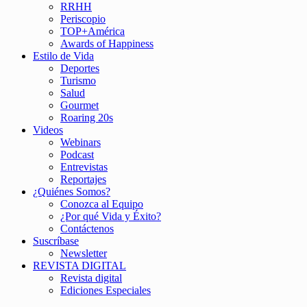
RRHH
Periscopio
TOP+América
Awards of Happiness
Estilo de Vida
Deportes
Turismo
Salud
Gourmet
Roaring 20s
Videos
Webinars
Podcast
Entrevistas
Reportajes
¿Quiénes Somos?
Conozca al Equipo
¿Por qué Vida y Éxito?
Contáctenos
Suscríbase
Newsletter
REVISTA DIGITAL
Revista digital
Ediciones Especiales