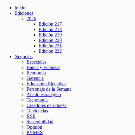
Inicio
Ediciones
2026
Edición 217
Edición 218
Edición 219
Edición 220
Edición 221
Edición 222
Negocios
Especiales
Banca y Finanzas
Economía
Gerencia
Educación Ejecutiva
Personaje de la Semana
Aliado estratégico
Tecnología
Creadores de riqueza
Tendencias
RSE
Sostenibilidad
Opinión
PYMES