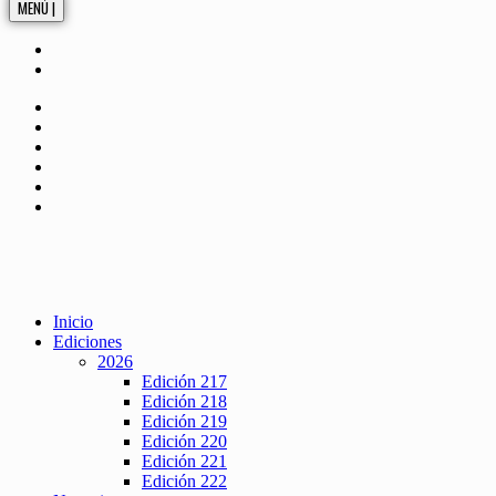
MENÚ |
Inicio
Ediciones
2026
Edición 217
Edición 218
Edición 219
Edición 220
Edición 221
Edición 222