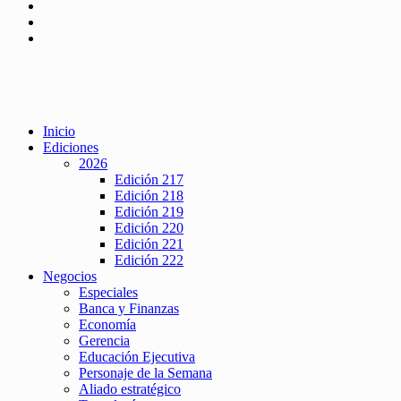
Inicio
Ediciones
2026
Edición 217
Edición 218
Edición 219
Edición 220
Edición 221
Edición 222
Negocios
Especiales
Banca y Finanzas
Economía
Gerencia
Educación Ejecutiva
Personaje de la Semana
Aliado estratégico