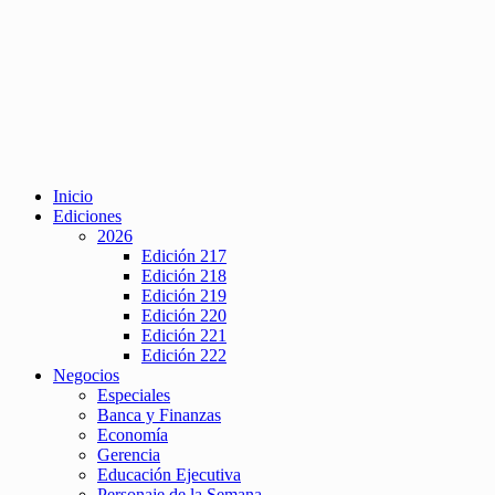
Inicio
Ediciones
2026
Edición 217
Edición 218
Edición 219
Edición 220
Edición 221
Edición 222
Negocios
Especiales
Banca y Finanzas
Economía
Gerencia
Educación Ejecutiva
Personaje de la Semana