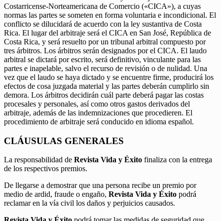
Costarricense-Norteamericana de Comercio («CICA»), a cuyas
normas las partes se someten en forma voluntaria e incondicional. El
conflicto se dilucidará de acuerdo con la ley sustantiva de Costa
Rica. El lugar del arbitraje será el CICA en San José, República de
Costa Rica, y será resuelto por un tribunal arbitral compuesto por
tres árbitros. Los árbitros serán designados por el CICA. El laudo
arbitral se dictará por escrito, será definitivo, vinculante para las
partes e inapelable, salvo el recurso de revisión o de nulidad. Una
vez que el laudo se haya dictado y se encuentre firme, producirá los
efectos de cosa juzgada material y las partes deberán cumplirlo sin
demora. Los árbitros decidirán cuál parte deberá pagar las costas
procesales y personales, así como otros gastos derivados del
arbitraje, además de las indemnizaciones que procedieren. El
procedimiento de arbitraje será conducido en idioma español.
CLÁUSULAS GENERALES
La responsabilidad de
Revista Vida y Éxito
finaliza con la entrega
de los respectivos premios.
De llegarse a demostrar que una persona recibe un premio por
medio de ardid, fraude o engaño,
Revista Vida y Éxito
podrá
reclamar en la vía civil los daños y perjuicios causados.
Revista Vida y Éxito
podrá tomar las medidas de seguridad que