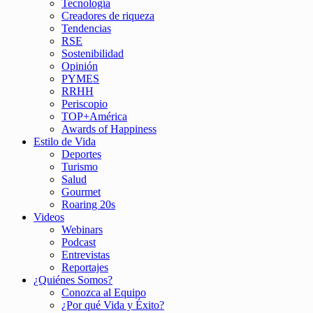
Tecnología
Creadores de riqueza
Tendencias
RSE
Sostenibilidad
Opinión
PYMES
RRHH
Periscopio
TOP+América
Awards of Happiness
Estilo de Vida
Deportes
Turismo
Salud
Gourmet
Roaring 20s
Videos
Webinars
Podcast
Entrevistas
Reportajes
¿Quiénes Somos?
Conozca al Equipo
¿Por qué Vida y Éxito?