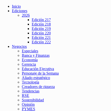
Inicio
Ediciones
2026
Edición 217
Edición 218
Edición 219
Edición 220
Edición 221
Edición 222
Negocios
Especiales
Banca y Finanzas
Economía
Gerencia
Educación Ejecutiva
Personaje de la Semana
Aliado estratégico
Tecnología
Creadores de riqueza
Tendencias
RSE
Sostenibilidad
Opinión
PYMES