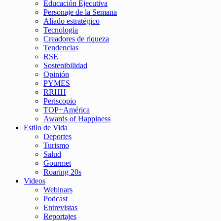
Educación Ejecutiva
Personaje de la Semana
Aliado estratégico
Tecnología
Creadores de riqueza
Tendencias
RSE
Sostenibilidad
Opinión
PYMES
RRHH
Periscopio
TOP+América
Awards of Happiness
Estilo de Vida
Deportes
Turismo
Salud
Gourmet
Roaring 20s
Videos
Webinars
Podcast
Entrevistas
Reportajes