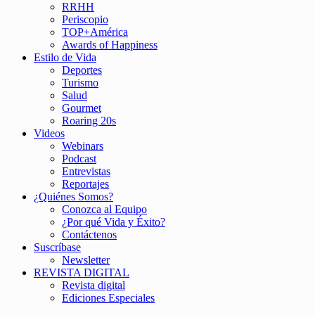
RRHH
Periscopio
TOP+América
Awards of Happiness
Estilo de Vida
Deportes
Turismo
Salud
Gourmet
Roaring 20s
Videos
Webinars
Podcast
Entrevistas
Reportajes
¿Quiénes Somos?
Conozca al Equipo
¿Por qué Vida y Éxito?
Contáctenos
Suscríbase
Newsletter
REVISTA DIGITAL
Revista digital
Ediciones Especiales