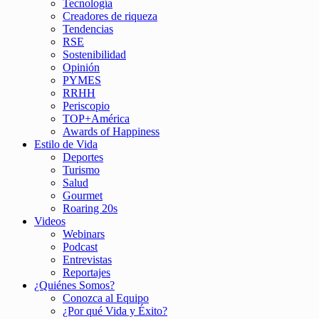
Tecnología
Creadores de riqueza
Tendencias
RSE
Sostenibilidad
Opinión
PYMES
RRHH
Periscopio
TOP+América
Awards of Happiness
Estilo de Vida
Deportes
Turismo
Salud
Gourmet
Roaring 20s
Videos
Webinars
Podcast
Entrevistas
Reportajes
¿Quiénes Somos?
Conozca al Equipo
¿Por qué Vida y Éxito?