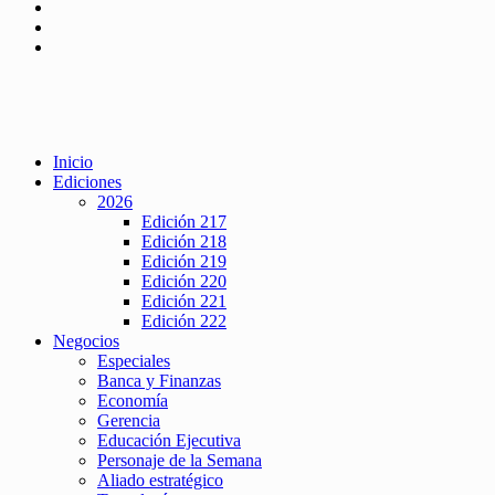
Inicio
Ediciones
2026
Edición 217
Edición 218
Edición 219
Edición 220
Edición 221
Edición 222
Negocios
Especiales
Banca y Finanzas
Economía
Gerencia
Educación Ejecutiva
Personaje de la Semana
Aliado estratégico