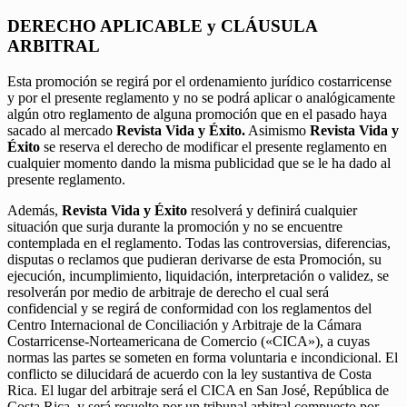
DERECHO APLICABLE y CLÁUSULA
ARBITRAL
Esta promoción se regirá por el ordenamiento jurídico costarricense
y por el presente reglamento y no se podrá aplicar o analógicamente
algún otro reglamento de alguna promoción que en el pasado haya
sacado al mercado
Revista Vida y Éxito.
Asimismo
Revista Vida y
Éxito
se reserva el derecho de modificar el presente reglamento en
cualquier momento dando la misma publicidad que se le ha dado al
presente reglamento.
Además,
Revista Vida y Éxito
resolverá y definirá cualquier
situación que surja durante la promoción y no se encuentre
contemplada en el reglamento. Todas las controversias, diferencias,
disputas o reclamos que pudieran derivarse de esta Promoción, su
ejecución, incumplimiento, liquidación, interpretación o validez, se
resolverán por medio de arbitraje de derecho el cual será
confidencial y se regirá de conformidad con los reglamentos del
Centro Internacional de Conciliación y Arbitraje de la Cámara
Costarricense-Norteamericana de Comercio («CICA»), a cuyas
normas las partes se someten en forma voluntaria e incondicional. El
conflicto se dilucidará de acuerdo con la ley sustantiva de Costa
Rica. El lugar del arbitraje será el CICA en San José, República de
Costa Rica, y será resuelto por un tribunal arbitral compuesto por