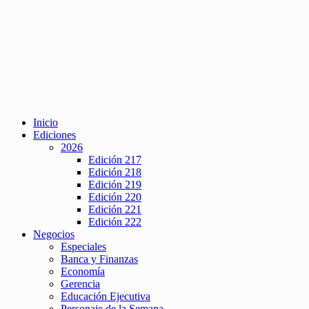
Inicio
Ediciones
2026
Edición 217
Edición 218
Edición 219
Edición 220
Edición 221
Edición 222
Negocios
Especiales
Banca y Finanzas
Economía
Gerencia
Educación Ejecutiva
Personaje de la Semana