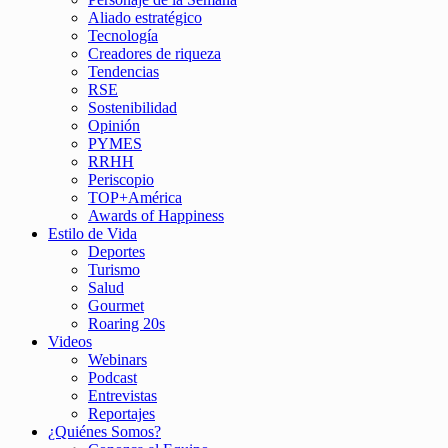
Aliado estratégico
Tecnología
Creadores de riqueza
Tendencias
RSE
Sostenibilidad
Opinión
PYMES
RRHH
Periscopio
TOP+América
Awards of Happiness
Estilo de Vida
Deportes
Turismo
Salud
Gourmet
Roaring 20s
Videos
Webinars
Podcast
Entrevistas
Reportajes
¿Quiénes Somos?