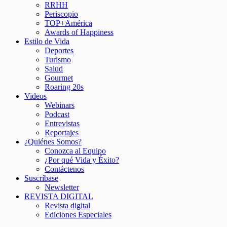
RRHH
Periscopio
TOP+América
Awards of Happiness
Estilo de Vida
Deportes
Turismo
Salud
Gourmet
Roaring 20s
Videos
Webinars
Podcast
Entrevistas
Reportajes
¿Quiénes Somos?
Conozca al Equipo
¿Por qué Vida y Éxito?
Contáctenos
Suscríbase
Newsletter
REVISTA DIGITAL
Revista digital
Ediciones Especiales