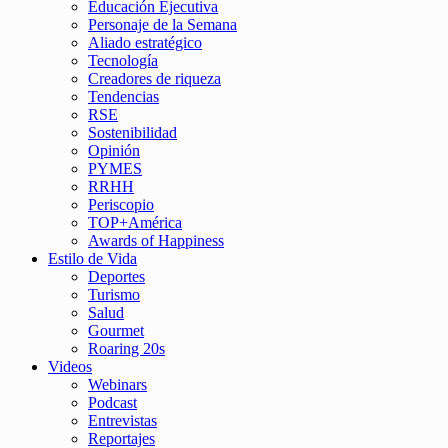
Educación Ejecutiva
Personaje de la Semana
Aliado estratégico
Tecnología
Creadores de riqueza
Tendencias
RSE
Sostenibilidad
Opinión
PYMES
RRHH
Periscopio
TOP+América
Awards of Happiness
Estilo de Vida
Deportes
Turismo
Salud
Gourmet
Roaring 20s
Videos
Webinars
Podcast
Entrevistas
Reportajes