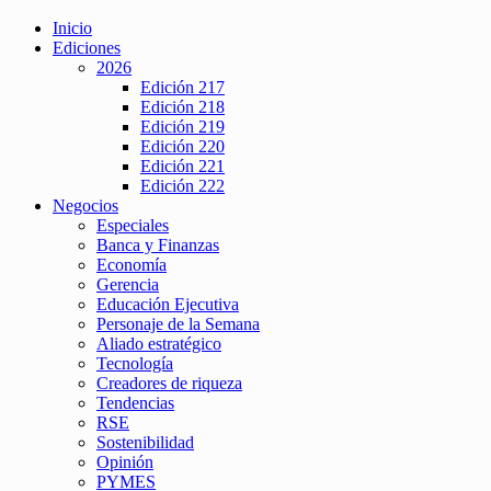
Inicio
Ediciones
2026
Edición 217
Edición 218
Edición 219
Edición 220
Edición 221
Edición 222
Negocios
Especiales
Banca y Finanzas
Economía
Gerencia
Educación Ejecutiva
Personaje de la Semana
Aliado estratégico
Tecnología
Creadores de riqueza
Tendencias
RSE
Sostenibilidad
Opinión
PYMES